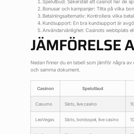
Spelutbud: Säkerställ att casinot har de sp
Bonusar och kampanjer: Titta på vilka bon
Betalningsalternativ: Kontrollera vilka bet
Kundsupport: En bra kundsupport är avgör
Användarvänlighet: Casinots webbplats elle
JÄMFÖRELSE 
Nedan finner du en tabell som jämför några av de
och samma dokument.
Casinon
Spelutbud
Casumo
Slots, live casino
10
LeoVegas
Slots, bordsspel, live casino
1