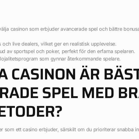
t välja casinon som erbjuder avancerade spel och bättre bonusa
 och live dealers, vilket ger en realistisk upplevelse.
d av sportspel och poker, perfekt för den erfarna spelaren.
tt lojalitetsprogram som gynnar återkommande spelare.
A CASINON ÄR BÄS
ADE SPEL MED BR
ETODER?
er som ett casino erbjuder, särskilt om du prioriterar snabba 