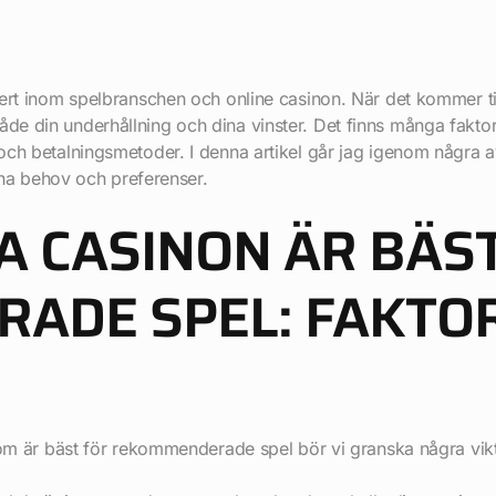
ert inom spelbranschen och online casinon. När det kommer till
 din underhållning och dina vinster. Det finns många faktorer
och betalningsmetoder. I denna artikel går jag igenom några 
dina behov och preferenser.
A CASINON ÄR BÄS
ADE SPEL: FAKTOR
som är bäst för rekommenderade spel bör vi granska några vikti