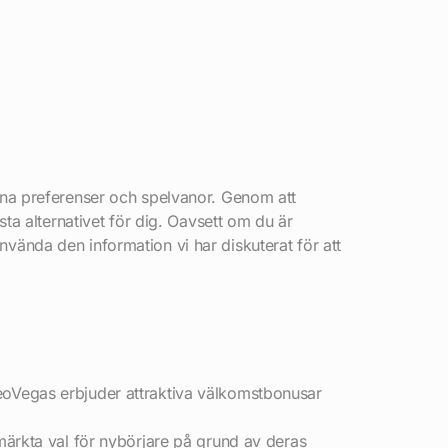
gna preferenser och spelvanor. Genom att
a alternativet för dig. Oavsett om du är
använda den information vi har diskuterat för att
Vegas erbjuder attraktiva välkomstbonusar
rkta val för nybörjare på grund av deras