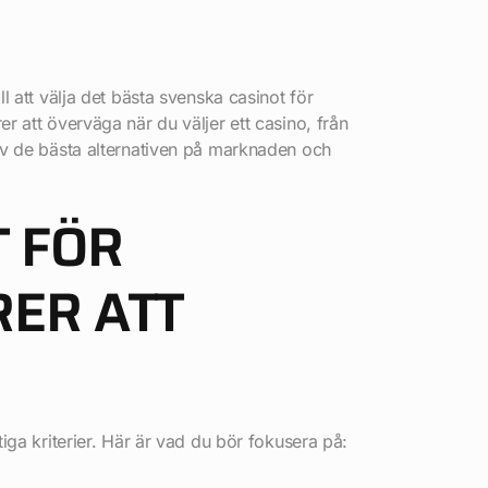
 att välja det bästa svenska casinot för
 att överväga när du väljer ett casino, från
av de bästa alternativen på marknaden och
T FÖR
ER ATT
ga kriterier. Här är vad du bör fokusera på: