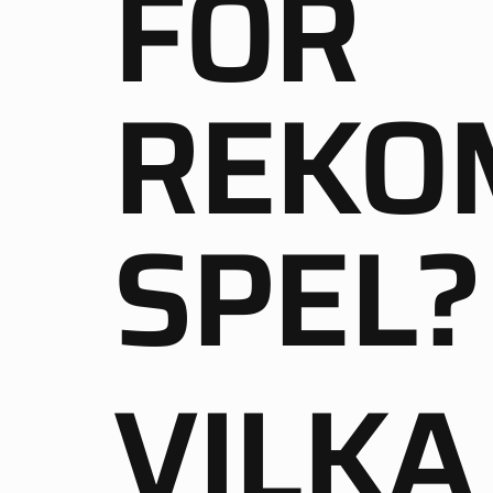
FÖR
REKO
SPEL?
VILKA