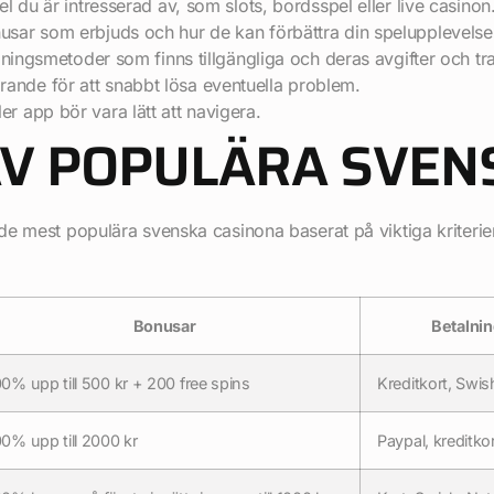
el du är intresserad av, som slots, bordsspel eller live casinon
usar som erbjuds och hur de kan förbättra din spelupplevelse
alningsmetoder som finns tillgängliga och deras avgifter och tr
ande för att snabbt lösa eventuella problem.
r app bör vara lätt att navigera.
AV POPULÄRA SVEN
 mest populära svenska casinona baserat på viktiga kriterier. 
Bonusar
Betalni
0% upp till 500 kr + 200 free spins
Kreditkort, Swis
00% upp till 2000 kr
Paypal, kreditko