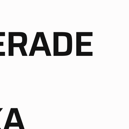
ERADE
KA