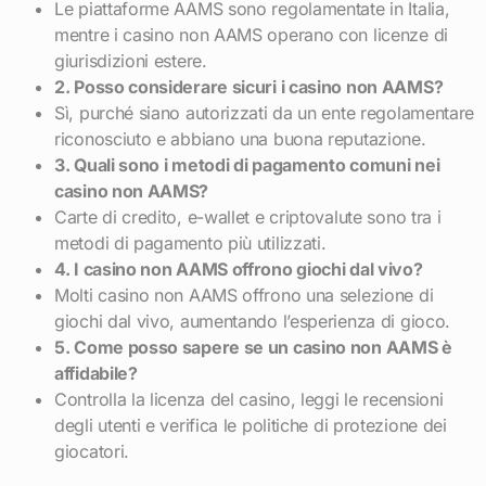
Le piattaforme AAMS sono regolamentate in Italia,
mentre i casino non AAMS operano con licenze di
giurisdizioni estere.
2. Posso considerare sicuri i casino non AAMS?
Sì, purché siano autorizzati da un ente regolamentare
riconosciuto e abbiano una buona reputazione.
3. Quali sono i metodi di pagamento comuni nei
casino non AAMS?
Carte di credito, e-wallet e criptovalute sono tra i
metodi di pagamento più utilizzati.
4. I casino non AAMS offrono giochi dal vivo?
Molti casino non AAMS offrono una selezione di
giochi dal vivo, aumentando l’esperienza di gioco.
5. Come posso sapere se un casino non AAMS è
affidabile?
Controlla la licenza del casino, leggi le recensioni
degli utenti e verifica le politiche di protezione dei
giocatori.