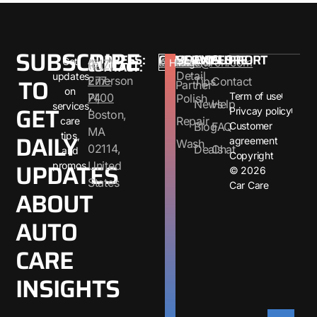
SUBSCRIBE
ADDRESS:
COMPANY
SERVICES
EXPLORE
SUPPORT
Get
car.care@rcn.com
About
Career
Review
4
(617)
Hiring!
CONTACT:
Detail
updates
TO
Emerson
277-
Tips
Contact
Partner
on
Term of use
Pl,
7400
Polish
News
Help
GET
services,
Privcay policy
Boston,
Repair
care
Blog
FAQ
Customer
MA
DAILY
tips,
agreement
Wash
02114,
Deals
Chat
and
Copyright
UPDATES
United
promos.
© 2026
States
Car Care
ABOUT
AUTO
CARE
INSIGHTS