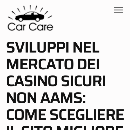
SVILUPPI NEL
MERCATO DEI
CASINO SICURI
NON AAMS:
COME SCEGLIERE