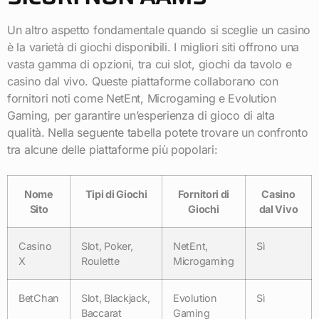
Un altro aspetto fondamentale quando si sceglie un casino
è la varietà di giochi disponibili. I migliori siti offrono una
vasta gamma di opzioni, tra cui slot, giochi da tavolo e
casino dal vivo. Queste piattaforme collaborano con
fornitori noti come NetEnt, Microgaming e Evolution
Gaming, per garantire un’esperienza di gioco di alta
qualità. Nella seguente tabella potete trovare un confronto
tra alcune delle piattaforme più popolari:
Nome
Tipi di Giochi
Fornitori di
Casino
Sito
Giochi
dal Vivo
Casino
Slot, Poker,
NetEnt,
Sì
X
Roulette
Microgaming
BetChan
Slot, Blackjack,
Evolution
Sì
Baccarat
Gaming