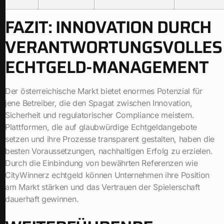
FAZIT: INNOVATION DURCH
VERANTWORTUNGSVOLLES
ECHTGELD-MANAGEMENT
Der österreichische Markt bietet enormes Potenzial für
jene Betreiber, die den Spagat zwischen Innovation,
Sicherheit und regulatorischer Compliance meistern.
Plattformen, die auf glaubwürdige Echtgeldangebote
setzen und ihre Prozesse transparent gestalten, haben die
besten Voraussetzungen, nachhaltigen Erfolg zu erzielen.
Durch die Einbindung von bewährten Referenzen wie
CityWinnerz echtgeld können Unternehmen ihre Position
am Markt stärken und das Vertrauen der Spielerschaft
dauerhaft gewinnen.