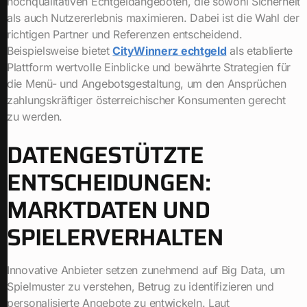
hochqualitativen Echtgeldangeboten, die sowohl Sicherheit
als auch Nutzererlebnis maximieren. Dabei ist die Wahl der
richtigen Partner und Referenzen entscheidend.
Beispielsweise bietet
CityWinnerz echtgeld
als etablierte
Plattform wertvolle Einblicke und bewährte Strategien für
die Menü- und Angebotsgestaltung, um den Ansprüchen
zahlungskräftiger österreichischer Konsumenten gerecht
zu werden.
DATENGESTÜTZTE
ENTSCHEIDUNGEN:
MARKTDATEN UND
SPIELERVERHALTEN
Innovative Anbieter setzen zunehmend auf Big Data, um
Spielmuster zu verstehen, Betrug zu identifizieren und
personalisierte Angebote zu entwickeln. Laut