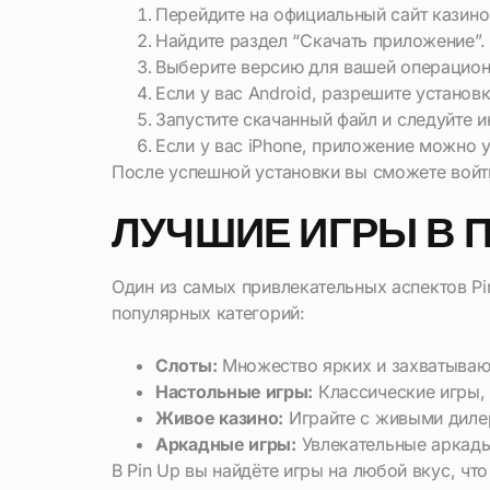
Перейдите на официальный сайт казино 
Найдите раздел “Скачать приложение”.
Выберите версию для вашей операционн
Если у вас Android, разрешите установ
Запустите скачанный файл и следуйте 
Если у вас iPhone, приложение можно у
После успешной установки вы сможете войти 
ЛУЧШИЕ ИГРЫ В 
Один из самых привлекательных аспектов Pi
популярных категорий:
Слоты:
Множество ярких и захватываю
Настольные игры:
Классические игры, 
Живое казино:
Играйте с живыми диле
Аркадные игры:
Увлекательные аркады
В Pin Up вы найдёте игры на любой вкус, ч