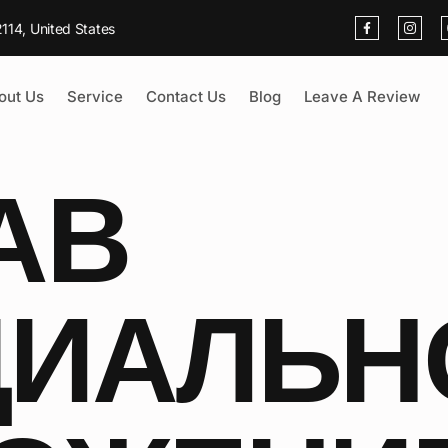
114, United States
out Us
Service
Contact Us
Blog
Leave A Review
АВ
ИАЛЬН