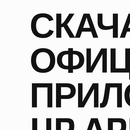
СКАЧ
ОФИЦ
ПРИЛ