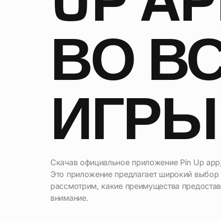
UP AP
ВО В
ИГРЫ
Скачав официальное приложение Pin Up app,
Это приложение предлагает широкий выбор р
рассмотрим, какие преимущества предоставля
внимание.