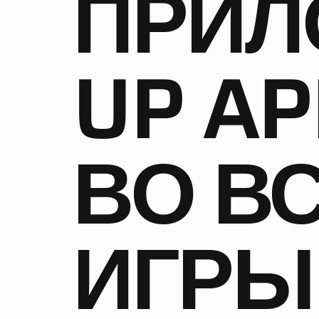
ПРИЛ
UP AP
ВО В
ИГРЫ