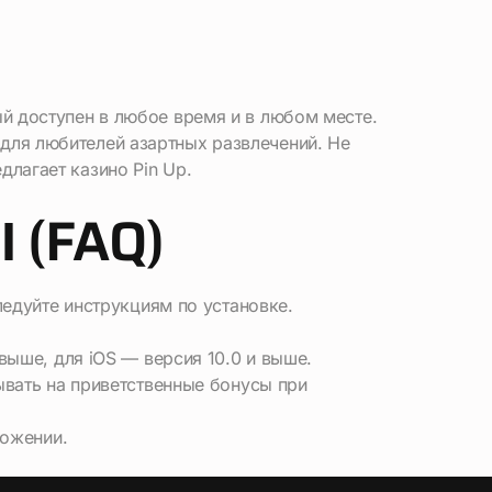
ый доступен в любое время и в любом месте.
для любителей азартных развлечений. Не
лагает казино Pin Up.
(FAQ)
едуйте инструкциям по установке.
выше, для iOS — версия 10.0 и выше.
ывать на приветственные бонусы при
ложении.