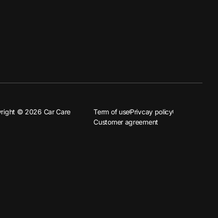
right © 2026 Car Care
Term of use
Privcay policy
Customer agreement