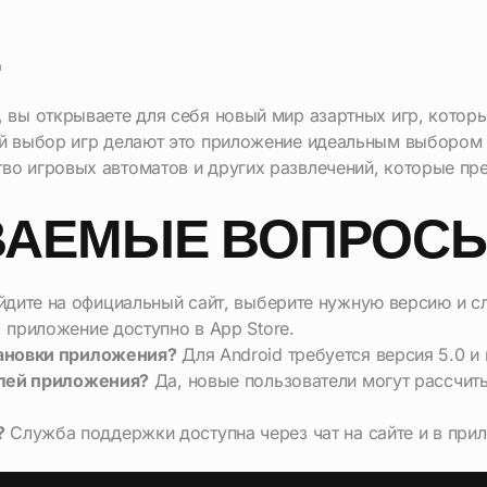
Е
 вы открываете для себя новый мир азартных игр, котор
ий выбор игр делают это приложение идеальным выбором 
о игровых автоматов и других развлечений, которые пред
АЕМЫЕ ВОПРОСЫ 
дите на официальный сайт, выберите нужную версию и сл
 приложение доступно в App Store.
тановки приложения?
Для Android требуется версия 5.0 и 
елей приложения?
Да, новые пользователи могут рассчит
?
Служба поддержки доступна через чат на сайте и в при