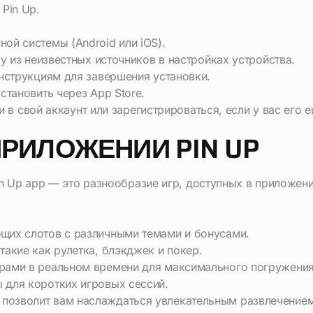
Pin Up.
ой системы (Android или iOS).
ку из неизвестных источников в настройках устройства.
инструкциям для завершения установки.
становить через App Store.
в свой аккаунт или зарегистрироваться, если у вас его е
ПРИЛОЖЕНИИ PIN UP
n Up app — это разнообразие игр, доступных в приложен
щих слотов с различными темами и бонусами.
такие как рулетка, блэкджек и покер.
рами в реальном времени для максимального погружения
 для коротких игровых сессий.
то позволит вам наслаждаться увлекательным развлечение