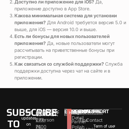
Доступно ли приложение для iOS?
Да,
приложение доступно в App Store.
Какова минимальная система для установки
приложения?
Для Android требуется версия 5.0 и
выше, для iOS — версия 10.0 и выше.
Есть ли бонусы для новых пользователей
приложения?
Да, новые пользователи могут
рассчитывать на приветственные бонусы при
регистрации.
Как связаться со службой поддержки?
Служба
поддержки доступна через чат на сайте и в
приложении.
SUBSCRIBE
ADDRESS:
COMPANY
SERVICES
EXPLORE
SUPPORT
Get
car.care@rcn.com
About
Career
Review
4
(617)
Hiring!
CONTACT:
Detail
updates
TO
Emerson
277-
Tips
Contact
Partner
on
Term of use
Pl,
7400
Polish