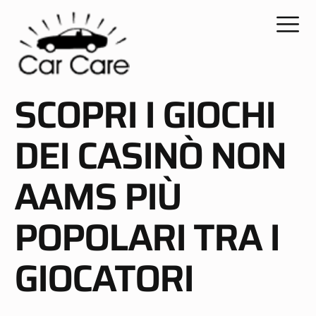
SCOPRI I GIOCHI
DEI CASINÒ NON
AAMS PIÙ
POPOLARI TRA I
GIOCATORI