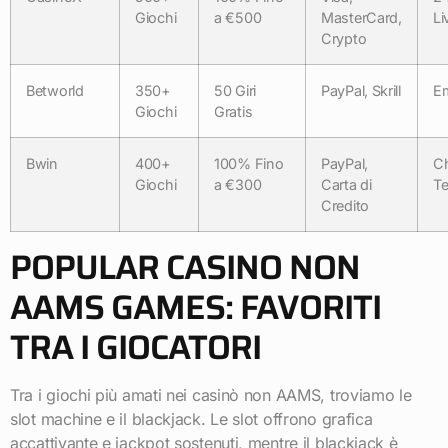
Giochi
a €500
MasterCard,
Li
Crypto
Betworld
350+
50 Giri
PayPal, Skrill
Em
Giochi
Gratis
Bwin
400+
100% Fino
PayPal,
Ch
Giochi
a €300
Carta di
Te
Credito
POPULAR CASINO NON
AAMS GAMES: FAVORITI
TRA I GIOCATORI
Tra i giochi più amati nei casinò non AAMS, troviamo le
slot machine e il blackjack. Le slot offrono grafica
accattivante e jackpot sostenuti, mentre il blackjack è