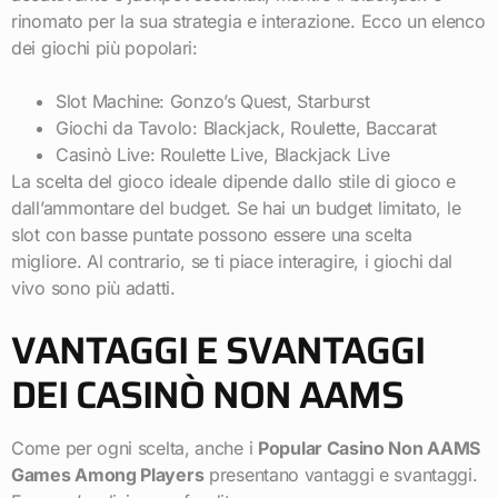
rinomato per la sua strategia e interazione. Ecco un elenco
dei giochi più popolari:
Slot Machine: Gonzo’s Quest, Starburst
Giochi da Tavolo: Blackjack, Roulette, Baccarat
Casinò Live: Roulette Live, Blackjack Live
La scelta del gioco ideale dipende dallo stile di gioco e
dall’ammontare del budget. Se hai un budget limitato, le
slot con basse puntate possono essere una scelta
migliore. Al contrario, se ti piace interagire, i giochi dal
vivo sono più adatti.
VANTAGGI E SVANTAGGI
DEI CASINÒ NON AAMS
Come per ogni scelta, anche i
Popular Casino Non AAMS
Games Among Players
presentano vantaggi e svantaggi.