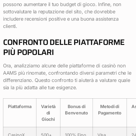
possono aumentare il tuo budget di gioco. Infine, non
sottovalutare la reputazione del sito, che dovrebbe
includere recensioni positive e una buona assistenza
clienti.
CONFRONTO DELLE PIATTAFORME
PIÙ POPOLARI
Ora, analizziamo alcune delle piattaforme di casinò non
AAMS più rinomate, confrontando diversi parametri che le
differenziano. Questo confronto ti aiuterà a valutare quale
sia la più adatta alle tue esigenze.
Piattaforma
Varietà
Bonus di
Metodi di
As
di
Benvenuto
Pagamento
Giochi
CasinoX
500+
100% Fino
Visa,
24