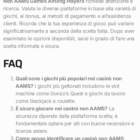
Non AAMS Games Among Players
richiede attenzione e
ricerca. Valuta le diverse piattaforme in base alla varietà di
giochi, ai bonus, ai metodi di pagamento e all’assistenza
clienti. Ricorda che la tua esperienza di gioco può variare
significativamente a seconda della scelta fatta. Dopo aver
esaminato le opzioni disponibili, sarai in grado di fare una
scelta informata e sicura.
FAQ
Quali sono i giochi più popolari nei casinò non
AAMS?
I giochi più gettonati includono le slot
machine come Gonzo’s Quest e giochi da tavolo
come blackjack e roulette.
È sicuro giocare nei casinò non AAMS?
La
sicurezza dipende dalla piattaforma scelta; è
fondamentale optare per siti con buone recensioni e
licenze estere.
Come posso identificare un casinò non AAMS