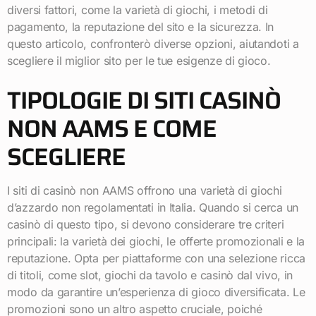
diversi fattori, come la varietà di giochi, i metodi di
pagamento, la reputazione del sito e la sicurezza. In
questo articolo, confronterò diverse opzioni, aiutandoti a
scegliere il miglior sito per le tue esigenze di gioco.
TIPOLOGIE DI SITI CASINÒ
NON AAMS E COME
SCEGLIERE
I siti di casinò non AAMS offrono una varietà di giochi
d’azzardo non regolamentati in Italia. Quando si cerca un
casinò di questo tipo, si devono considerare tre criteri
principali: la varietà dei giochi, le offerte promozionali e la
reputazione. Opta per piattaforme con una selezione ricca
di titoli, come slot, giochi da tavolo e casinò dal vivo, in
modo da garantire un’esperienza di gioco diversificata. Le
promozioni sono un altro aspetto cruciale, poiché