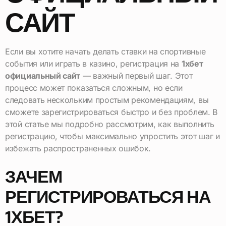
САЙТ
Если вы хотите начать делать ставки на спортивные
события или играть в казино, регистрация на
1хбет
официальный сайт
— важный первый шаг. Этот
процесс может показаться сложным, но если
следовать нескольким простым рекомендациям, вы
сможете зарегистрироваться быстро и без проблем. В
этой статье мы подробно рассмотрим, как выполнить
регистрацию, чтобы максимально упростить этот шаг и
избежать распространенных ошибок.
ЗАЧЕМ
РЕГИСТРИРОВАТЬСЯ НА
1ХБЕТ?