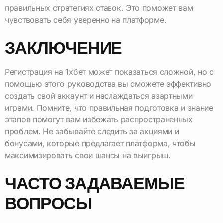
правильных стратегиях ставок. Это поможет вам
чувствовать себя уверенно на платформе.
ЗАКЛЮЧЕНИЕ
Регистрация на 1хбет может показаться сложной, но с
помощью этого руководства вы сможете эффективно
создать свой аккаунт и наслаждаться азартными
играми. Помните, что правильная подготовка и знание
этапов помогут вам избежать распространенных
проблем. Не забывайте следить за акциями и
бонусами, которые предлагает платформа, чтобы
максимизировать свои шансы на выигрыш.
ЧАСТО ЗАДАВАЕМЫЕ
ВОПРОСЫ