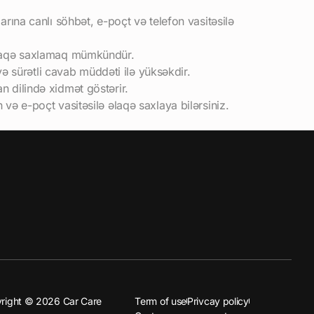
arına canlı söhbət, e-poçt və telefon vasitəsilə
 əlaqə saxlamaq mümkündür.
ə sürətli cavab müddəti ilə yüksəkdir.
 dilində xidmət göstərir.
 və e-poçt vasitəsilə əlaqə saxlaya bilərsiniz.
right © 2026 Car Care
Term of use
Privcay policy