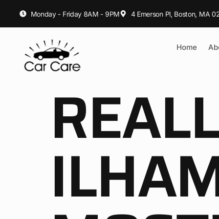
Monday - Friday 8AM - 9PM
4 Emerson Pl, Boston, MA 02
Home
Ab
REAL
ILHA