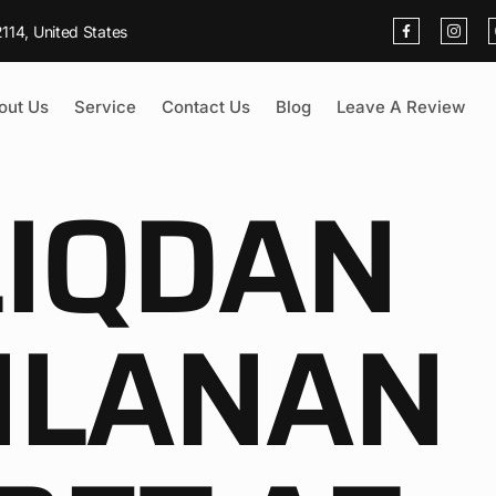
114, United States
out Us
Service
Contact Us
Blog
Leave A Review
LIQDAN
MLANAN