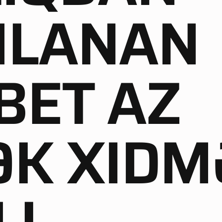
MLANAN
BET AZ
K XIDM