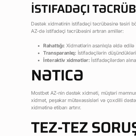
İSTIFADƏÇI TƏCRÜB
Dəstək xidmətinin istifadəçi təcrübəsinə təsiri 
AZ-də istifadəçi təcrübəsini artıran amillər:
Rahattığı:
Xidmətlərin asanlıqla əldə edilə 
Transparanlıq:
İstifadəçilərin düşündüklər
İnteraktiv xidmətlər:
İstifadəçilərdən alın
NƏTICƏ
Mostbet AZ-nin dəstək xidməti, müştəri məmnuniy
xidmət, peşəkar mütəxəssisləri və çoxdilli dəst
xidmətinə etibarı artırır.
TEZ-TEZ SORU