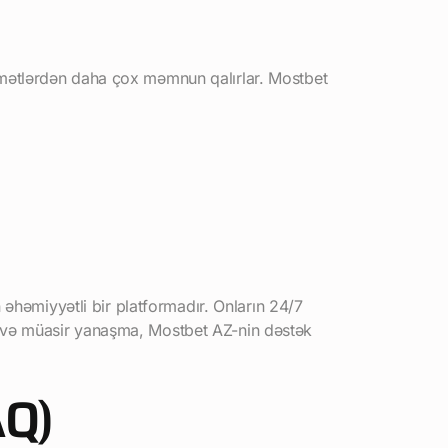
xidmətlərdən daha çox məmnun qalırlar. Mostbet
əhəmiyyətli bir platformadır. Onların 24/7
lli və müasir yanaşma, Mostbet AZ-nin dəstək
Q)