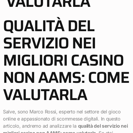
VALUTARLA
QUALITÀ DEL
SERVIZIO NEI
MIGLIORI CASINO
NON AAMS: COME
VALUTARLA
Salve, sono Marco Rossi, esperto nel settore del gioco
online e appassionato di scommesse digitali. In questo
articolo, andremo ad analizzare la
qualità del servizio nei