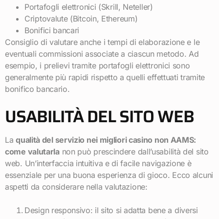
Portafogli elettronici (Skrill, Neteller)
Criptovalute (Bitcoin, Ethereum)
Bonifici bancari
Consiglio di valutare anche i tempi di elaborazione e le
eventuali commissioni associate a ciascun metodo. Ad
esempio, i prelievi tramite portafogli elettronici sono
generalmente più rapidi rispetto a quelli effettuati tramite
bonifico bancario.
USABILITÀ DEL SITO WEB
La
qualità del servizio nei migliori casino non AAMS:
come valutarla
non può prescindere dall’usabilità del sito
web. Un’interfaccia intuitiva e di facile navigazione è
essenziale per una buona esperienza di gioco. Ecco alcuni
aspetti da considerare nella valutazione:
Design responsivo: il sito si adatta bene a diversi