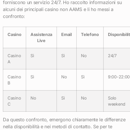
forniscono un servizio 24/7. Ho raccolto informazioni su
alcuni dei principali casino non AAMS e li ho messi a
confronto:
Casino
Assistenza
Email
Telefono
Disponibili
Live
Casino
Sì
Sì
No
24/7
A
Casino
Sì
No
Sì
9:00-22:00
B
Casino
No
Sì
No
Solo
C
weekend
Da questo confronto, emergono chiaramente le differenze
nella disponibilità e nei metodi di contatto. Se per te