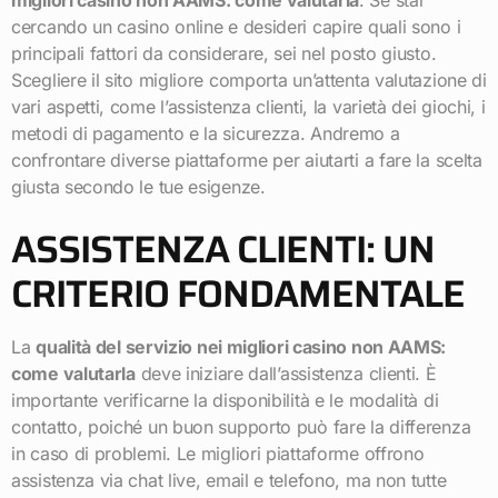
migliori casino non AAMS: come valutarla
. Se stai
cercando un casino online e desideri capire quali sono i
principali fattori da considerare, sei nel posto giusto.
Scegliere il sito migliore comporta un’attenta valutazione di
vari aspetti, come l’assistenza clienti, la varietà dei giochi, i
metodi di pagamento e la sicurezza. Andremo a
confrontare diverse piattaforme per aiutarti a fare la scelta
giusta secondo le tue esigenze.
ASSISTENZA CLIENTI: UN
CRITERIO FONDAMENTALE
La
qualità del servizio nei migliori casino non AAMS:
come valutarla
deve iniziare dall’assistenza clienti. È
importante verificarne la disponibilità e le modalità di
contatto, poiché un buon supporto può fare la differenza
in caso di problemi. Le migliori piattaforme offrono
assistenza via chat live, email e telefono, ma non tutte