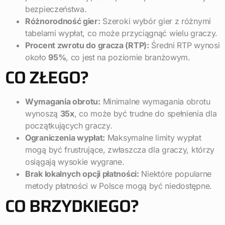
bezpieczeństwa.
Różnorodność gier:
Szeroki wybór gier z różnymi
tabelami wypłat, co może przyciągnąć wielu graczy.
Procent zwrotu do gracza (RTP):
Średni RTP wynosi
około
95%
, co jest na poziomie branżowym.
CO ZŁEGO?
Wymagania obrotu:
Minimalne wymagania obrotu
wynoszą
35x
, co może być trudne do spełnienia dla
początkujących graczy.
Ograniczenia wypłat:
Maksymalne limity wypłat
mogą być frustrujące, zwłaszcza dla graczy, którzy
osiągają wysokie wygrane.
Brak lokalnych opcji płatności:
Niektóre popularne
metody płatności w Polsce mogą być niedostępne.
CO BRZYDKIEGO?