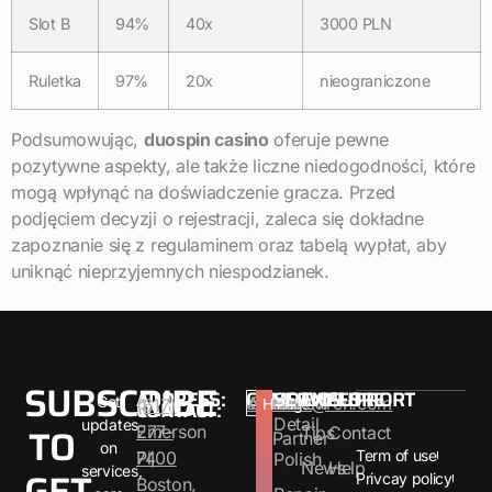
Slot B
94%
40x
3000 PLN
Ruletka
97%
20x
nieograniczone
Podsumowując,
duospin casino
oferuje pewne
pozytywne aspekty, ale także liczne niedogodności, które
mogą wpłynąć na doświadczenie gracza. Przed
podjęciem decyzji o rejestracji, zaleca się dokładne
zapoznanie się z regulaminem oraz tabelą wypłat, aby
uniknąć nieprzyjemnych niespodzianek.
SUBSCRIBE
ADDRESS:
COMPANY
SERVICES
EXPLORE
SUPPORT
Get
car.care@rcn.com
About
Career
Review
4
(617)
Hiring!
CONTACT:
Detail
updates
TO
Emerson
277-
Tips
Contact
Partner
on
Term of use
Pl,
7400
Polish
News
Help
GET
services,
Privcay policy
Boston,