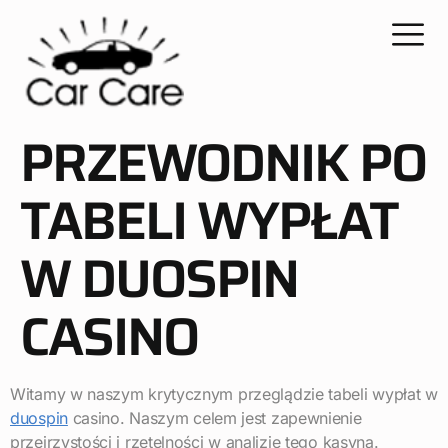
PRZEWODNIK PO
TABELI WYPŁAT
W DUOSPIN
CASINO
Witamy w naszym krytycznym przeglądzie tabeli wypłat w
duospin
casino. Naszym celem jest zapewnienie
przejrzystości i rzetelności w analizie tego kasyna.