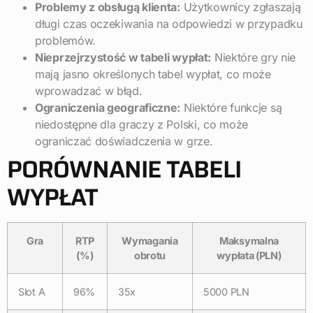
Problemy z obsługą klienta:
Użytkownicy zgłaszają
długi czas oczekiwania na odpowiedzi w przypadku
problemów.
Nieprzejrzystość w tabeli wypłat:
Niektóre gry nie
mają jasno określonych tabel wypłat, co może
wprowadzać w błąd.
Ograniczenia geograficzne:
Niektóre funkcje są
niedostępne dla graczy z Polski, co może
ograniczać doświadczenia w grze.
PORÓWNANIE TABELI
WYPŁAT
Gra
RTP
Wymagania
Maksymalna
(%)
obrotu
wypłata (PLN)
Slot A
96%
35x
5000 PLN