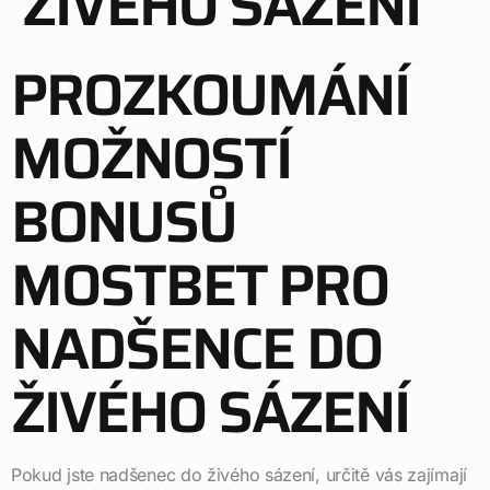
ŽIVÉHO SÁZENÍ
PROZKOUMÁNÍ
MOŽNOSTÍ
BONUSŮ
MOSTBET PRO
NADŠENCE DO
ŽIVÉHO SÁZENÍ
Pokud jste nadšenec do živého sázení, určitě vás zajímají