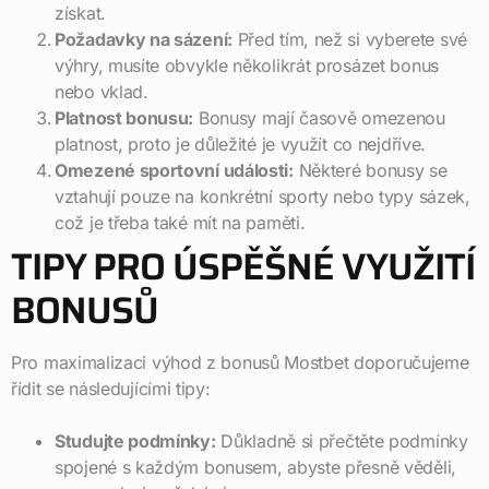
získat.
Požadavky na sázení:
Před tím, než si vyberete své
výhry, musíte obvykle několikrát prosázet bonus
nebo vklad.
Platnost bonusu:
Bonusy mají časově omezenou
platnost, proto je důležité je využít co nejdříve.
Omezené sportovní události:
Některé bonusy se
vztahují pouze na konkrétní sporty nebo typy sázek,
což je třeba také mít na paměti.
TIPY PRO ÚSPĚŠNÉ VYUŽITÍ
BONUSŮ
Pro maximalizaci výhod z bonusů Mostbet doporučujeme
řídit se následujícími tipy:
Studujte podmínky:
Důkladně si přečtěte podmínky
spojené s každým bonusem, abyste přesně věděli,