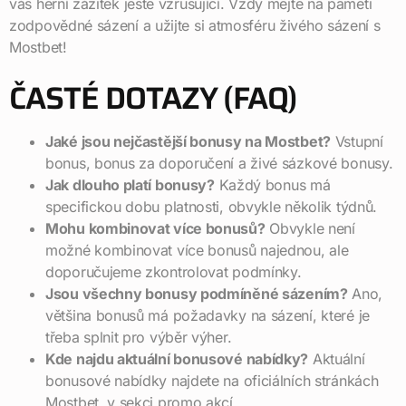
váš herní zážitek ještě vzrušující. Vždy mějte na paměti
zodpovědné sázení a užijte si atmosféru živého sázení s
Mostbet!
ČASTÉ DOTAZY (FAQ)
Jaké jsou nejčastější bonusy na Mostbet?
Vstupní
bonus, bonus za doporučení a živé sázkové bonusy.
Jak dlouho platí bonusy?
Každý bonus má
specifickou dobu platnosti, obvykle několik týdnů.
Mohu kombinovat více bonusů?
Obvykle není
možné kombinovat více bonusů najednou, ale
doporučujeme zkontrolovat podmínky.
Jsou všechny bonusy podmíněné sázením?
Ano,
většina bonusů má požadavky na sázení, které je
třeba splnit pro výběr výher.
Kde najdu aktuální bonusové nabídky?
Aktuální
bonusové nabídky najdete na oficiálních stránkách
Mostbet, v sekci promo akcí.