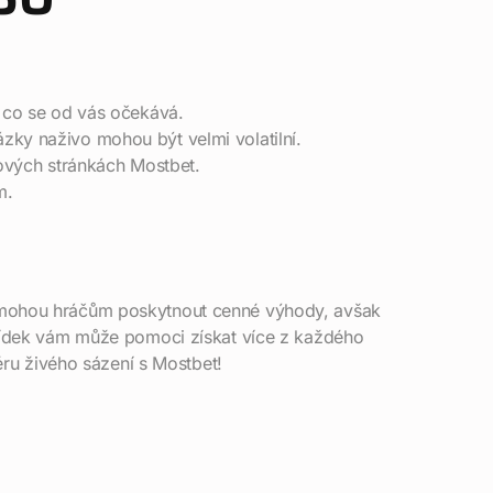
 co se od vás očekává.
ázky naživo mohou být velmi volatilní.
ových stránkách Mostbet.
m.
é mohou hráčům poskytnout cenné výhody, avšak
abídek vám může pomoci získat více z každého
éru živého sázení s Mostbet!