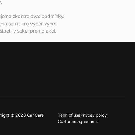
.
jeme zkontrolovat podmínky.
ba splnit pro výběr výher.
tbet, v sekci promo akcí.
right © 2026 Car Care
Term of use
Privcay policy
Customer agreement