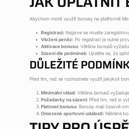
JAK UPLATNIT
Abychom mohli využít bonusy na platformě Most
Registraci:
Nejprve se musíte zaregistrov
Vložení peněz:
Po registraci je nutné pr
Aktivace bonusu:
Většina bonusů vyžaduj
Sázení dle podmínek:
Ujistěte se, že sp
DŮLEŽITÉ PODMÍN
Před tím, než se rozhodnete využít jakýkoli bonu
Minimální vklad:
Většina bonusů vyžaduje m
Požadavky na sázení:
Před tím, než si vy
Platnost bonusu:
Bonusy mají časově omeze
Omezené sportovní události:
Některé bon
TIPY PRO ÚSP