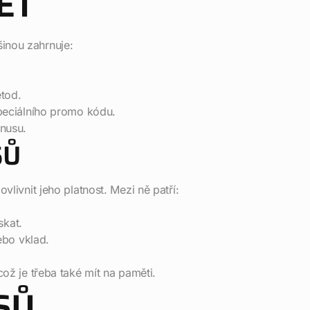
ET
inou zahrnuje:
etod.
peciálního promo kódu.
nusu.
SŮ
livnit jeho platnost. Mezi ně patří:
skat.
ebo vklad.
ož je třeba také mít na paměti.
SŮ