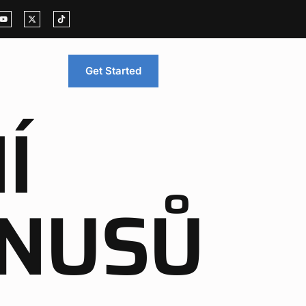
Get Started
Í
ONUSŮ