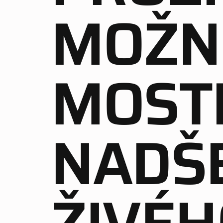
MOŽN
MOST
NADŠ