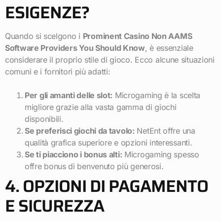
ESIGENZE?
Quando si scelgono i
Prominent Casino Non AAMS
Software Providers You Should Know
, è essenziale
considerare il proprio stile di gioco. Ecco alcune situazioni
comuni e i fornitori più adatti:
Per gli amanti delle slot:
Microgaming è la scelta
migliore grazie alla vasta gamma di giochi
disponibili.
Se preferisci giochi da tavolo:
NetEnt offre una
qualità grafica superiore e opzioni interessanti.
Se ti piacciono i bonus alti:
Microgaming spesso
offre bonus di benvenuto più generosi.
4. OPZIONI DI PAGAMENTO
E SICUREZZA