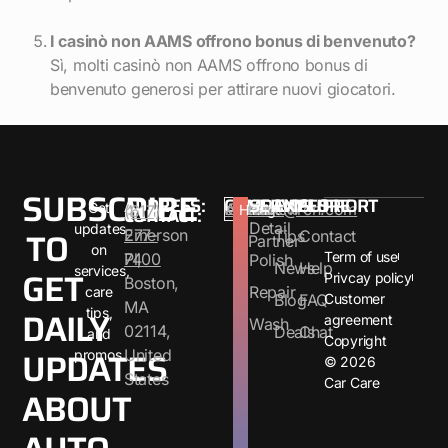
I casinò non AAMS offrono bonus di benvenuto?
Sì, molti casinò non AAMS offrono bonus di
benvenuto generosi per attirare nuovi giocatori.
SUBSCRIBE
ADDRESS:
COMPANY
SERVICES
EXPLORE
SUPPORT
Get
car.care@rcn.com
About
Career
Review
4
(617)
Hiring!
CONTACT:
Detail
updates
TO
Emerson
277-
Tips
Contact
Partner
on
Term of use
Pl,
7400
Polish
News
Help
GET
services,
Privcay policy
Boston,
Repair
care
Blog
FAQ
Customer
MA
DAILY
tips,
agreement
Wash
02114,
Deals
Chat
and
Copyright
UPDATES
United
promos.
© 2026
States
Car Care
ABOUT