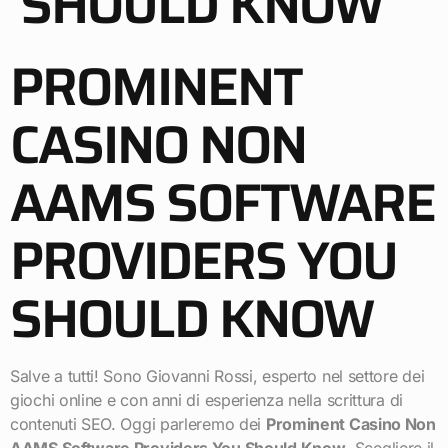
SHOULD KNOW
PROMINENT
CASINO NON
AAMS SOFTWARE
PROVIDERS YOU
SHOULD KNOW
Salve a tutti! Sono Giovanni Rossi, esperto nel settore dei
giochi online e con anni di esperienza nella scrittura di
contenuti SEO. Oggi parleremo dei
Prominent Casino Non