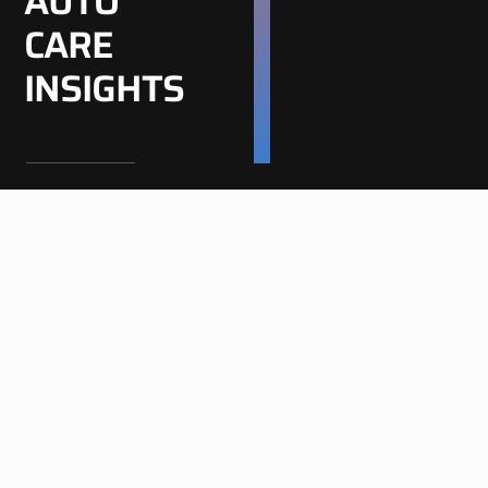
AUTO
CARE
INSIGHTS