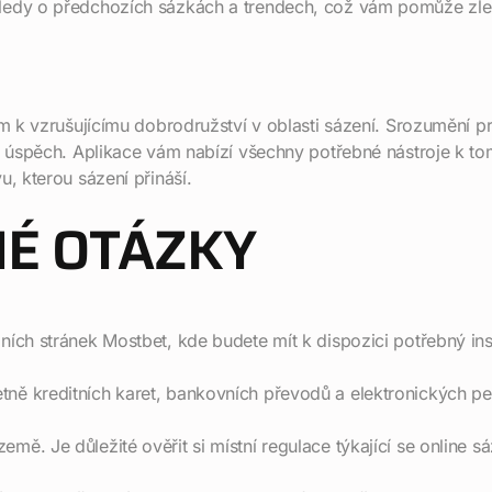
ledy o předchozích sázkách a trendech, což vám pomůže zlepši
m k vzrušujícímu dobrodružství v oblasti sázení. Srozumění 
 úspěch. Aplikace vám nabízí všechny potřebné nástroje k to
, kterou sázení přináší.
NÉ OTÁZKY
lních stránek Mostbet, kde budete mít k dispozici potřebný ins
etně kreditních karet, bankovních převodů a elektronických p
mě. Je důležité ověřit si místní regulace týkající se online sá