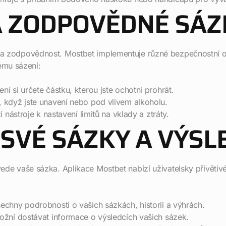
 ZODPOVĚDNÉ SÁZ
t a zodpovědnost. Mostbet implementuje různé bezpečnostní op
ému sázení:
í si určete částku, kterou jste ochotni prohrát.
 když jste unavení nebo pod vlivem alkoholu.
 nástroje k nastavení limitů na vklady a ztráty.
 SVÉ SÁZKY A VÝSL
 vede vaše sázka. Aplikace Mostbet nabízí uživatelsky přívětiv
chny podrobnosti o vašich sázkách, historii a výhrách.
žní dostávat informace o výsledcích vašich sázek.