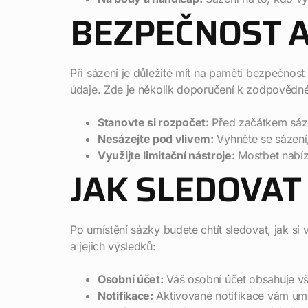
BEZPEČNOST A
Při sázení je důležité mít na paměti bezpečnos
údaje. Zde je několik doporučení k zodpovědn
Stanovte si rozpočet:
Před začátkem sázen
Nesázejte pod vlivem:
Vyhněte se sázení,
Využijte limitační nástroje:
Mostbet nabízí
JAK SLEDOVAT
Po umístění sázky budete chtít sledovat, jak si
a jejich výsledků:
Osobní účet:
Váš osobní účet obsahuje vše
Notifikace:
Aktivované notifikace vám umo