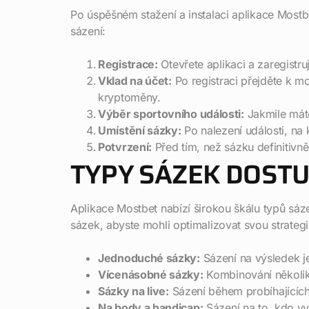
Po úspěšném stažení a instalaci aplikace Mostbe
sázení:
Registrace:
Otevřete aplikaci a zaregistruj
Vklad na účet:
Po registraci přejděte k mo
kryptoměny.
Výběr sportovního události:
Jakmile máte
Umístění sázky:
Po nalezení události, na
Potvrzení:
Před tím, než sázku definitivně
TYPY SÁZEK DOST
Aplikace Mostbet nabízí širokou škálu typů sáze
sázek, abyste mohli optimalizovat svou strategi
Jednoduché sázky:
Sázení na výsledek je
Vícenásobné sázky:
Kombinování několika
Sázky na live:
Sázení během probíhajících
Na body a handicap:
Sázení na to, kdo v