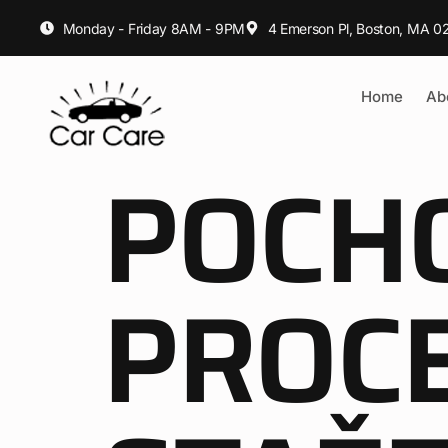
Monday - Friday 8AM - 9PM
4 Emerson Pl, Boston, MA 02
Home
Ab
POCH
PROCE