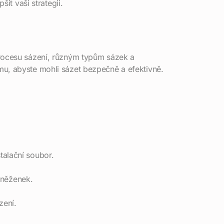
t vaši strategii.
procesu sázení, různým typům sázek a
mu, abyste mohli sázet bezpečně a efektivně.
talační soubor.
eněženek.
zení.