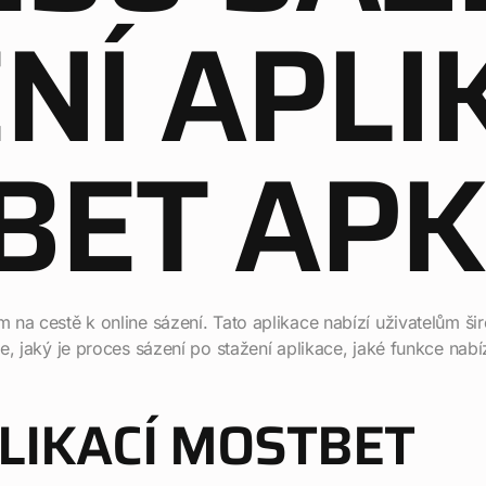
NÍ APLI
BET APK
na cestě k online sázení. Tato aplikace nabízí uživatelům šir
me, jaký je proces sázení po stažení aplikace, jaké funkce na
PLIKACÍ MOSTBET