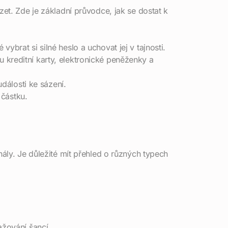
et. Zde je základní průvodce, jak se dostat k
vybrat si silné heslo a uchovat jej v tajnosti.
u kreditní karty, elektronické peněženky a
dálosti ke sázení.
 částku.
ály. Je důležité mít přehled o různých typech
žování šancí.