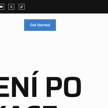
Get Started
ENÍ PO