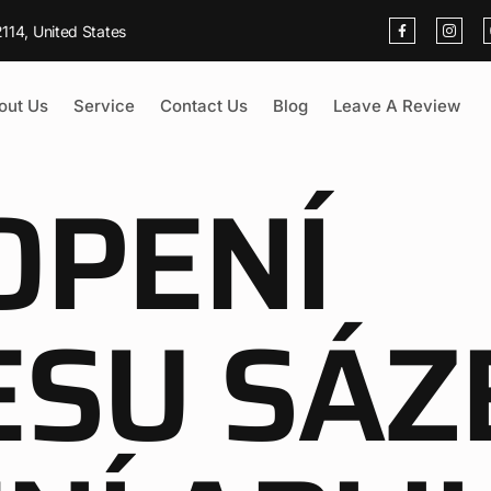
114, United States
out Us
Service
Contact Us
Blog
Leave A Review
OPENÍ
SU SÁZ