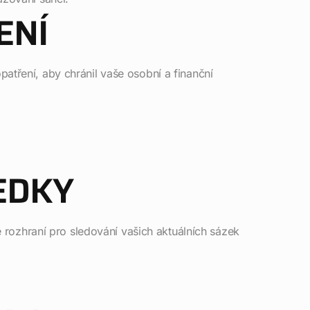
ENÍ
atření, aby chránil vaše osobní a finanční
EDKY
é rozhraní pro sledování vašich aktuálních sázek