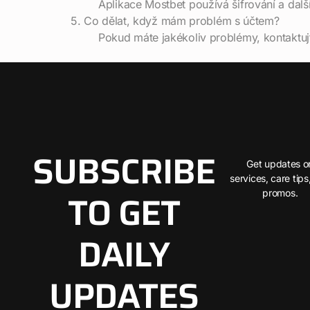
Aplikace Mostbet používá šifrování a dalš
5. Co dělat, když mám problém s účtem?
Pokud máte jakékoliv problémy, kontaktu
SUBSCRIBE
Get updates o
services, care tips
TO GET
promos.
DAILY
UPDATES