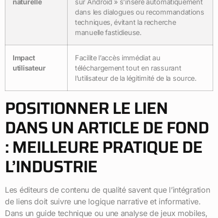
naturelle
sur Android » s’insère automatiquement
dans les dialogues ou recommandations
techniques, évitant la recherche
manuelle fastidieuse.
Impact
Facilite l’accès immédiat au
utilisateur
téléchargement tout en rassurant
l’utilisateur de la légitimité de la source.
POSITIONNER LE LIEN
DANS UN ARTICLE DE FOND
: MEILLEURE PRATIQUE DE
L’INDUSTRIE
Les éditeurs de contenu de qualité savent que l’intégration
de liens doit suivre une logique narrative et informative.
Dans un guide technique ou une analyse de jeux mobiles,