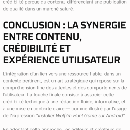
crédibilité perçue du contenu, différenciant une publication
de qualité dans un marché saturé.
CONCLUSION : LA SYNERGIE
ENTRE CONTENU,
CRÉDIBILITÉ ET
EXPÉRIENCE UTILISATEUR
L’intégration d’un lien vers une ressource fiable, dans un
contexte pertinent, est un art stratégique qui repose sur la
compréhension fine des attentes et des comportements de
l’utilisateur. La touche finale consiste à associer cette
crédibilité technique à une rédaction fluide, informative, et
à une mise en contexte claire — comme illustré par l’usage
de l’expression
“installer Wolfilm Hunt Game sur Android”
.
En adoptant cette approche, les éditeurs et créateurs de