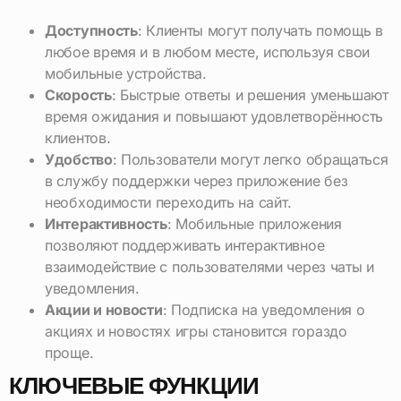
Доступность
: Клиенты могут получать помощь в
любое время и в любом месте, используя свои
мобильные устройства.
Скорость
: Быстрые ответы и решения уменьшают
время ожидания и повышают удовлетворённость
клиентов.
Удобство
: Пользователи могут легко обращаться
в службу поддержки через приложение без
необходимости переходить на сайт.
Интерактивность
: Мобильные приложения
позволяют поддерживать интерактивное
взаимодействие с пользователями через чаты и
уведомления.
Акции и новости
: Подписка на уведомления о
акциях и новостях игры становится гораздо
проще.
КЛЮЧЕВЫЕ ФУНКЦИИ