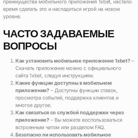
преимущества мобильного приложения 1xbet, настало
время сделать это и насладиться игрой на новом
уровне.
ЧАСТО ЗАДАВАЕМЫЕ
ВОПРОСЫ
Как установить мобильное приложение 1xbet?
–
Скачать приложение можно с официального
сайта 1xbet, следуя инструкциям.
Какие функции доступны в мобильном
приложении?
– Доступны функции ставок,
просмотра событий, поддержка клиентов и
многое другое.
Как связаться со службой поддержки через
приложение?
– Вы можете воспользоваться
встроенным чатом или разделом FAQ.
Безопасно ли использовать мобильное