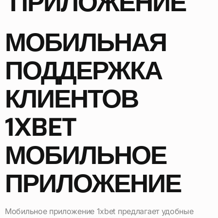
ПРИЛОЖЕНИЕ
МОБИЛЬНАЯ
ПОДДЕРЖКА
КЛИЕНТОВ
1XBET
МОБИЛЬНОЕ
ПРИЛОЖЕНИЕ
Мобильное приложение 1xbet предлагает удобные