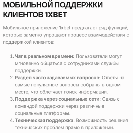
МОБИЛЬНОЙ ПОДДЕРЖКИ
КЛИЕНТОВ 1XBET
Мобильное приложение 1xbet предлагает ряд функций,
которые заметно упрощают процесс взаимодействия с
поддержкой клиентов:
Чат в реальном времени
: Пользователи могут
мгновенно общаться с сотрудниками службы
поддержки.
Раздел часто задаваемых вопросов
: Ответы на
самые популярные вопросы собраны в одном
месте, что облегчает поиск информации.
Поддержка через социальные сети
: Связь с
командой поддержки через различные
социальные платформы.
Техническая поддержка
: Возможность решения
технических проблем прямо в приложении.