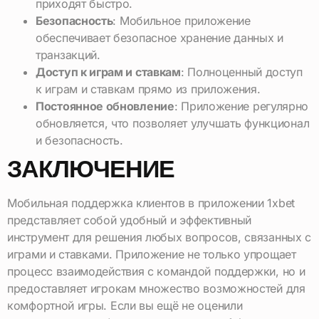
приходят быстро.
Безопасность
: Мобильное приложение
обеспечивает безопасное хранение данных и
транзакций.
Доступ к играм и ставкам
: Полноценный доступ
к играм и ставкам прямо из приложения.
Постоянное обновление
: Приложение регулярно
обновляется, что позволяет улучшать функционал
и безопасность.
ЗАКЛЮЧЕНИЕ
Мобильная поддержка клиентов в приложении 1xbet
представляет собой удобный и эффективный
инструмент для решения любых вопросов, связанных с
играми и ставками. Приложение не только упрощает
процесс взаимодействия с командой поддержки, но и
предоставляет игрокам множество возможностей для
комфортной игры. Если вы ещё не оценили