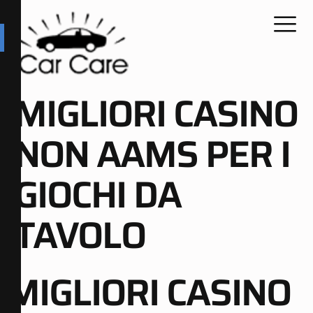
MIGLIORI CASINO
NON AAMS PER I
GIOCHI DA
TAVOLO
MIGLIORI CASINO