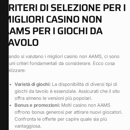
CRITERI DI SELEZIONE PER I
MIGLIORI CASINO NON
AAMS PER I GIOCHI DA
TAVOLO
Quando si valutano i migliori casino non AAMS, ci sono
alcuni criteri fondamentali da considerare. Ecco cosa
analizzare:
Varietà di giochi:
La disponibilità di diversi tipi di
giochi da tavolo è essenziale. Assicurati che il sito
offra almeno le versioni più popolari.
Bonus e promozioni:
Molti casino non AAMS
offrono bonus generosi per attirare nuovi giocatori.
Confronta le offerte per capire quale sia più
vantaggiosa.