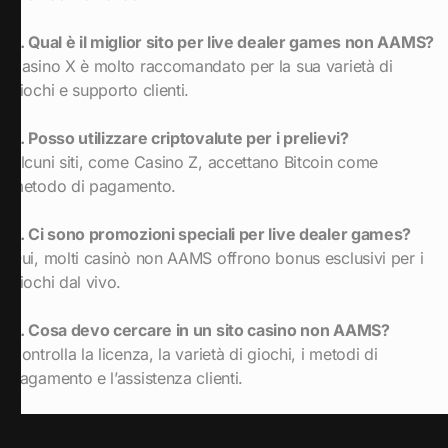
2. Qual è il miglior sito per live dealer games non AAMS?
Casino X è molto raccomandato per la sua varietà di
giochi e supporto clienti.
3. Posso utilizzare criptovalute per i prelievi?
Alcuni siti, come Casino Z, accettano Bitcoin come
metodo di pagamento.
4. Ci sono promozioni speciali per live dealer games?
Oui, molti casinò non AAMS offrono bonus esclusivi per i
giochi dal vivo.
5. Cosa devo cercare in un sito casino non AAMS?
Controlla la licenza, la varietà di giochi, i metodi di
pagamento e l’assistenza clienti.