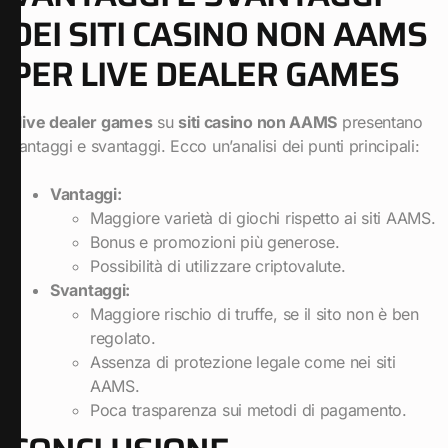
DEI SITI CASINO NON AAMS
PER LIVE DEALER GAMES
I
live dealer games
su
siti casino non AAMS
presentano
vantaggi e svantaggi. Ecco un’analisi dei punti principali:
Vantaggi:
Maggiore varietà di giochi rispetto ai siti AAMS.
Bonus e promozioni più generose.
Possibilità di utilizzare criptovalute.
Svantaggi:
Maggiore rischio di truffe, se il sito non è ben
regolato.
Assenza di protezione legale come nei siti
AAMS.
Poca trasparenza sui metodi di pagamento.