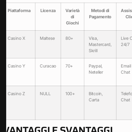
Piattaforma
Licenza
Varietà
Metodi di
Assis
di
Pagamento
Cli
Giochi
Casino X
Maltese
80+
Visa,
Live 
Mastercard,
24/7
Skrill
Casino Y
Curacao
70+
Paypal,
Email
Neteller
Chat
Casino Z
NULL
100+
Bitcoin,
Telef
Carta
Chat
VANTAGGI E SVANTAGGI