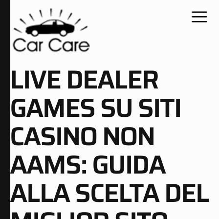
LIVE DEALER
GAMES SU SITI
CASINO NON
AAMS: GUIDA
ALLA SCELTA DEL