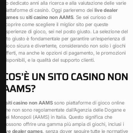
ho dedicato anni alla ricerca e alla valutazione delle varie
piattaforme di casinò. Oggi parleremo dei
live dealer
games
su
siti casino non AAMS
. Se sei curioso di
scoprire come scegliere il miglior sito per queste
esperienze di gioco, sei nel posto giusto. La selezione del
sito giusto è fondamentale per garantire un’esperienza di
gioco sicura e divertente, considerando non solo i giochi
offerti, ma anche le opzioni di pagamento, le promozioni
disponibili, e la qualità del supporto clienti.
COS’È UN SITO CASINO NON
AAMS?
I
siti casino non AAMS
sono piattaforme di gioco online
che non sono regolamentate dall’Agenzia delle Dogane e
dei Monopoli (AAMS) in Italia. Questo significa che
possono offrire una gamma più ampia di giochi, inclusi i
live dealer games
, senza dover seguire tutte le normative