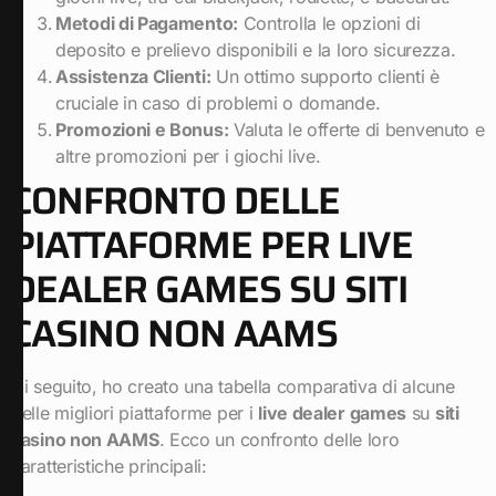
Metodi di Pagamento:
Controlla le opzioni di
deposito e prelievo disponibili e la loro sicurezza.
Assistenza Clienti:
Un ottimo supporto clienti è
cruciale in caso di problemi o domande.
Promozioni e Bonus:
Valuta le offerte di benvenuto e
altre promozioni per i giochi live.
CONFRONTO DELLE
PIATTAFORME PER LIVE
DEALER GAMES SU SITI
CASINO NON AAMS
Di seguito, ho creato una tabella comparativa di alcune
delle migliori piattaforme per i
live dealer games
su
siti
casino non AAMS
. Ecco un confronto delle loro
caratteristiche principali: