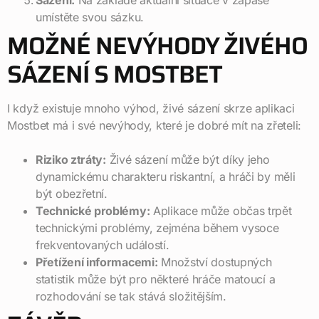
Sázení:
Na základě aktuální situace v zápase
umístěte svou sázku.
MOŽNÉ NEVÝHODY ŽIVÉHO
SÁZENÍ S MOSTBET
I když existuje mnoho výhod, živé sázení skrze aplikaci
Mostbet má i své nevýhody, které je dobré mít na zřeteli:
Riziko ztráty:
Živé sázení může být díky jeho
dynamickému charakteru riskantní, a hráči by měli
být obezřetní.
Technické problémy:
Aplikace může občas trpět
technickými problémy, zejména během vysoce
frekventovaných událostí.
Přetížení informacemi:
Množství dostupných
statistik může být pro některé hráče matoucí a
rozhodování se tak stává složitějším.