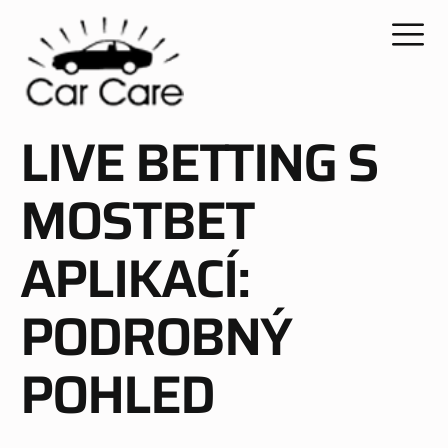
LIVE BETTING S
MOSTBET
APLIKACÍ:
PODROBNÝ
POHLED