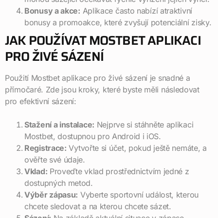
Bonusy a akce:
Aplikace často nabízí atraktivní
bonusy a promoakce, které zvyšují potenciální zisky.
JAK POUŽÍVAT MOSTBET APLIKACI
PRO ŽIVÉ SÁZENÍ
Použití Mostbet aplikace pro živé sázení je snadné a
přímočaré. Zde jsou kroky, které byste měli následovat
pro efektivní sázení:
Stažení a instalace:
Nejprve si stáhněte aplikaci
Mostbet, dostupnou pro Android i iOS.
Registrace:
Vytvořte si účet, pokud ještě nemáte, a
ověřte své údaje.
Vklad:
Proveďte vklad prostřednictvím jedné z
dostupných metod.
Výběr zápasu:
Vyberte sportovní událost, kterou
chcete sledovat a na kterou chcete sázet.