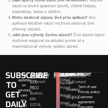
Jaké sporty mohu sázet živě na Mostbet?
Můžete
sázet na široké spektrum sportů, včetně fotbalu,
basketbalu, tenisu a dalších.
Mohu sledovat zápasy živě přes aplikaci?
Ano,
aplikace Mostbet nabízí možnost sledovat živé
přenosy zápasů.
Jaké jsou výhody živého sázení?
Živé sázení nabízí
možnost reagovat na aktuální poměr sil a
maximalizovat výhody vašeho sázení.
SUBSCRIBE
ADDRESS:
COMPANY
SERVICES
EXPLORE
SUPPORT
Get
car.care@rcn.com
About
Career
Review
4
(617)
Hiring!
CONTACT:
Detail
updates
TO
Emerson
277-
Tips
Contact
Partner
on
Term of use
Pl,
7400
Polish
News
Help
GET
services,
Privcay policy
Boston,
Repair
care
Blog
FAQ
Customer
MA
DAILY
tips,
agreement
Wash
02114,
Deals
Chat
and
Copyright