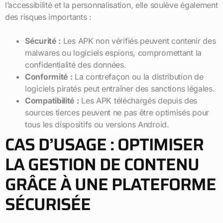
l’accessibilité et la personnalisation, elle soulève également
des risques importants :
Sécurité :
Les APK non vérifiés peuvent contenir des
malwares ou logiciels espions, compromettant la
confidentialité des données.
Conformité :
La contrefaçon ou la distribution de
logiciels piratés peut entraîner des sanctions légales.
Compatibilité :
Les APK téléchargés depuis des
sources tierces peuvent ne pas être optimisés pour
tous les dispositifs ou versions Android.
CAS D’USAGE : OPTIMISER
LA GESTION DE CONTENU
GRÂCE À UNE PLATEFORME
SÉCURISÉE