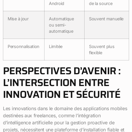
Android
de la source
Mise à jour
Automatique
Souvent manuelle
ou semi-
automatique
Personnalisation
Limitée
Souvent plus
flexible
PERSPECTIVES D’AVENIR :
L’INTERSECTION ENTRE
INNOVATION ET SÉCURITÉ
Les innovations dans le domaine des applications mobiles
destinées aux freelances, comme l’intégration
d’intelligence artificielle pour la gestion proactive de
projets, nécessitent une plateforme d’installation fiable et