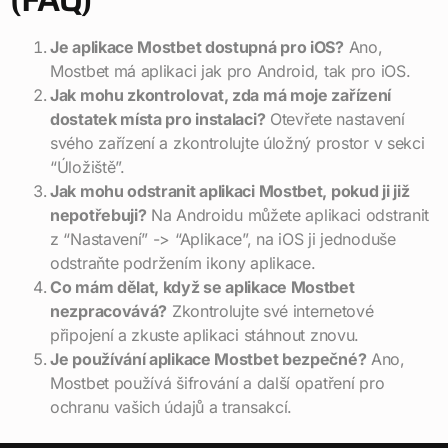
Je aplikace Mostbet dostupná pro iOS?
Ano,
Mostbet má aplikaci jak pro Android, tak pro iOS.
Jak mohu zkontrolovat, zda má moje zařízení
dostatek místa pro instalaci?
Otevřete nastavení
svého zařízení a zkontrolujte úložný prostor v sekci
“Úložiště”.
Jak mohu odstranit aplikaci Mostbet, pokud ji již
nepotřebuji?
Na Androidu můžete aplikaci odstranit
z “Nastavení” -> “Aplikace”, na iOS ji jednoduše
odstraňte podržením ikony aplikace.
Co mám dělat, když se aplikace Mostbet
nezpracovává?
Zkontrolujte své internetové
připojení a zkuste aplikaci stáhnout znovu.
Je používání aplikace Mostbet bezpečné?
Ano,
Mostbet používá šifrování a další opatření pro
ochranu vašich údajů a transakcí.