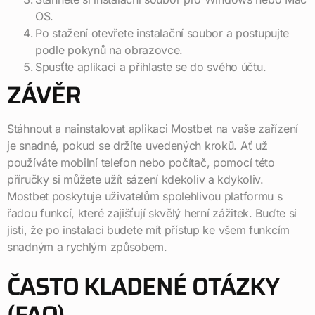
OS.
Po stažení otevřete instalační soubor a postupujte
podle pokynů na obrazovce.
Spusťte aplikaci a přihlaste se do svého účtu.
ZÁVĚR
Stáhnout a nainstalovat aplikaci Mostbet na vaše zařízení
je snadné, pokud se držíte uvedených kroků. Ať už
používáte mobilní telefon nebo počítač, pomocí této
příručky si můžete užít sázení kdekoliv a kdykoliv.
Mostbet poskytuje uživatelům spolehlivou platformu s
řadou funkcí, které zajišťují skvělý herní zážitek. Buďte si
jisti, že po instalaci budete mít přístup ke všem funkcím
snadným a rychlým způsobem.
ČASTO KLADENÉ OTÁZKY
(FAQ)