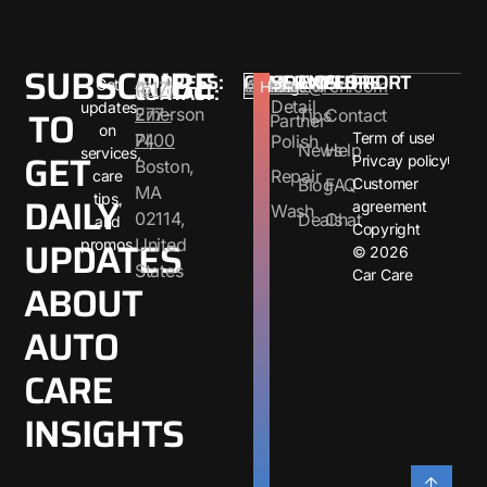
SUBSCRIBE
ADDRESS:
COMPANY
SERVICES
EXPLORE
SUPPORT
Get
car.care@rcn.com
About
Career
Review
4
(617)
Hiring!
CONTACT:
Detail
updates
TO
Emerson
277-
Tips
Contact
Partner
on
Term of use
Pl,
7400
Polish
News
Help
GET
services,
Privcay policy
Boston,
Repair
care
Blog
FAQ
Customer
MA
DAILY
tips,
agreement
Wash
02114,
Deals
Chat
and
Copyright
UPDATES
United
promos.
© 2026
States
Car Care
ABOUT
AUTO
CARE
INSIGHTS