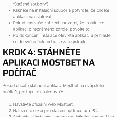
‘Stažené soubory’).
Klikněte na instalační soubor a potvrďte, že chcete
aplikaci nainstalovat.
Pokud vás vaše zařízení upozorní, že instalujete
aplikaci z neznámého zdroje, povolte to.
Po dokončení instalace otevřete aplikaci a přihlaste
se do svého účtu nebo se zaregistrujte.
KROK 4: STÁHNĚTE
APLIKACI MOSTBET NA
POČÍTAČ
Pokud chcete stáhnout aplikaci Mostbet na svůj stolní
počítač, postupujte následovně:
Navštivte oficiální web Mostbet.
Nalezněte sekci pro stažení aplikace pro PC.
Stáhněte si instalační soubor pro Windows nebo Mac