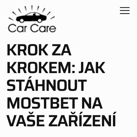
KROK ZA
KROKEM: JAK
STÁHNOUT
MOSTBET NA
VAŠE ZAŘÍZENÍ