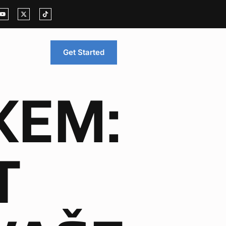
Get Started
KEM:
T