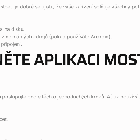
bet, je dobré se ujistit, že vaše zařízení splňuje všechny po
a na disku.
ací z neznámých zdrojů (pokud používáte Android).
 připojení.
NĚTE APLIKACI MOS
on postupujte podle těchto jednoduchých kroků. Ať už použív
bet.