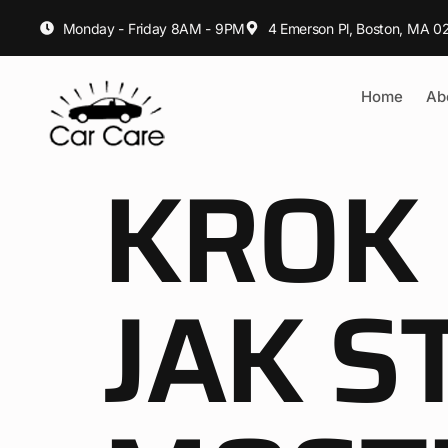
Monday - Friday 8AM - 9PM
4 Emerson Pl, Boston, MA 02
Home
Ab
KROK 
JAK S