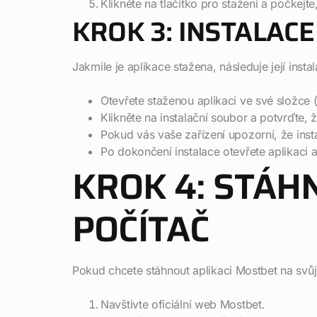
Klikněte na tlačítko pro stažení a počkejte
KROK 3: INSTALACE
Jakmile je aplikace stažena, následuje její inst
Otevřete staženou aplikaci ve své složce 
Klikněte na instalační soubor a potvrďte, ž
Pokud vás vaše zařízení upozorní, že inst
Po dokončení instalace otevřete aplikaci a
KROK 4: STÁH
POČÍTAČ
Pokud chcete stáhnout aplikaci Mostbet na svůj 
Navštivte oficiální web Mostbet.