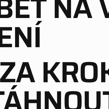
BET NA 
ENÍ
ZA KRO
TÁHNOU