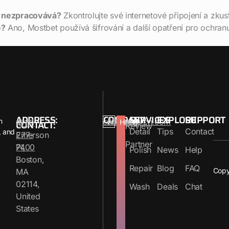
t nezpracovává?
Zkontrolujte své internetové připojení a zkus
é?
Ano, Mostbet používá šifrování a další opatření pro ochranu
ADDRESS:
COMPANY
SERVICES
EXPLORE
SUPPORT
n
car.care@rcn.com
About
Career
4
(617)
Hiring!
CONTACT:
Review
Detail
Tips
Contact
, and
Emerson
277-
Partner
Pl,
7400
Polish
News
Help
Boston,
Repair
Blog
FAQ
Copy
MA
02114,
Wash
Deals
Chat
United
States