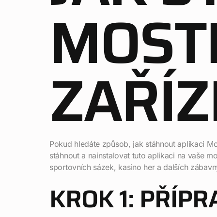
MOST
ZAŘÍZ
Pokud hledáte způsob, jak stáhnout aplikaci Mo
stáhnout a nainstalovat tuto aplikaci na vaše mo
sportovních sázek, kasino her a dalších zábavnýc
KROK 1: PŘÍPR