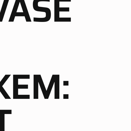
VAŠE
KEM:
T