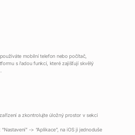
 používáte mobilní telefon nebo počítač,
formu s řadou funkcí, které zajišťují skvělý
.
ařízení a zkontrolujte úložný prostor v sekci
“Nastavení” -> “Aplikace”, na iOS ji jednoduše