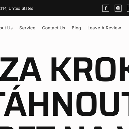
114, United States
out Us
Service
Contact Us
Blog
Leave A Review
ZA KRO
TÁHNOU