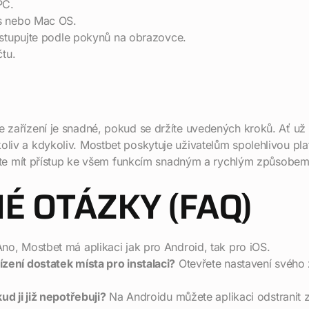
PC.
ws nebo Mac OS.
postupujte podle pokynů na obrazovce.
čtu.
e zařízení je snadné, pokud se držíte uvedených kroků. Ať už
oliv a kdykoliv. Mostbet poskytuje uživatelům spolehlivou plat
budete mít přístup ke všem funkcím snadným a rychlým způsobem
É OTÁZKY (FAQ)
no, Mostbet má aplikaci jak pro Android, tak pro iOS.
zení dostatek místa pro instalaci?
Otevřete nastavení svého z
d ji již nepotřebuji?
Na Androidu můžete aplikaci odstranit z 