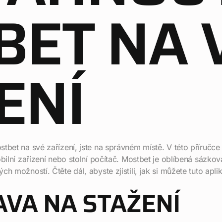
BET NA 
ENÍ
stbet na své zařízení, jste na správném místě. V této příru
bilní zařízení nebo stolní počítač. Mostbet je oblíbená sázkov
h možností. Čtěte dál, abyste zjistili, jak si můžete tuto apli
AVA NA STAŽENÍ