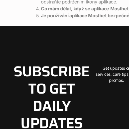
odstraňte podržením ikony aplikace.
Co mám dělat, když se aplikace Mostbe
Je používání aplikace Mostbet bezpečn
SUBSCRIBE
Get updates o
services, care tips
TO GET
promos.
DAILY
UPDATES