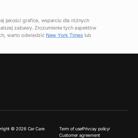
j jakości grafice, wsparciu dla różnych
dalszej zabawy. Zrozumienie tych aspektów
ch, warto odwiedzić
New York Times
lub
right © 2026 Car Care
Term of use
Privcay policy
Customer agreement