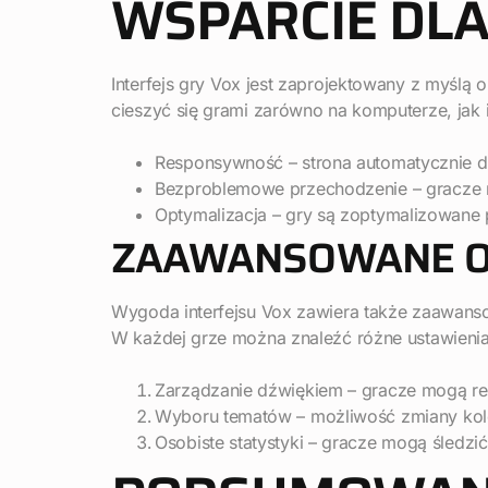
WSPARCIE DLA
Interfejs gry Vox jest zaprojektowany z myślą
cieszyć się grami zarówno na komputerze, jak i
Responsywność – strona automatycznie d
Bezproblemowe przechodzenie – gracze m
Optymalizacja – gry są zoptymalizowane 
ZAAWANSOWANE OP
Wygoda interfejsu Vox zawiera także zaawanso
W każdej grze można znaleźć różne ustawienia,
Zarządzanie dźwiękiem – gracze mogą r
Wyboru tematów – możliwość zmiany kolor
Osobiste statystyki – gracze mogą śledzić