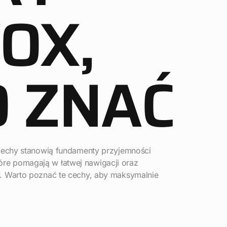
OX,
 ZNAĆ
 cechy stanowią fundamenty przyjemności
które pomagają w łatwej nawigacji oraz
w. Warto poznać te cechy, aby maksymalnie