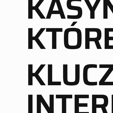
KASY
KTÓR
KLUC
INTER