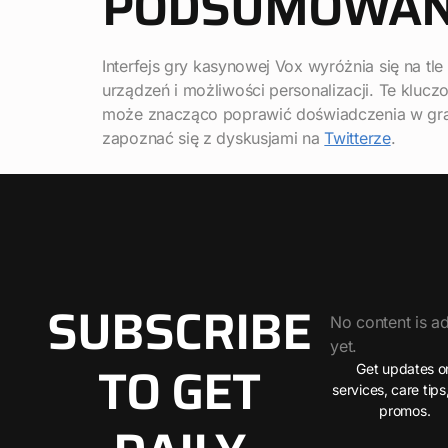
PODSUMOWAN
Interfejs gry kasynowej Vox wyróżnia się na tl
urządzeń i możliwości personalizacji. Te kluc
może znacząco poprawić doświadczenia w grac
zapoznać się z dyskusjami na
Twitterze
.
SUBSCRIBE
No content is a
yet.
TO GET
Get updates o
services, care tips
promos.