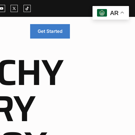
AR
Get Started
CHY
RY