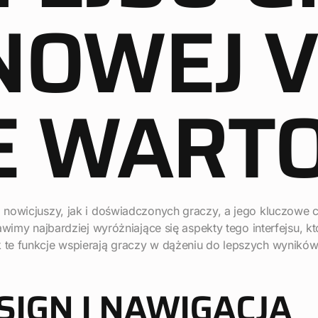
NOWEJ V
E WARTO
o nowicjuszy, jak i doświadczonych graczy, a jego kluczowe
awimy najbardziej wyróżniające się aspekty tego interfejsu, 
 te funkcje wspierają graczy w dążeniu do lepszych wynikó
SIGN I NAWIGACJA