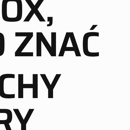
OX,
 ZNAĆ
CHY
RY