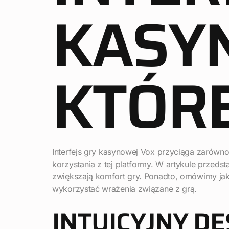
KASY
KTÓR
Interfejs gry kasynowej Vox przyciąga zarówn
korzystania z tej platformy. W artykule przedst
zwiększają komfort gry. Ponadto, omówimy jak
wykorzystać wrażenia związane z grą.
INTUICYJNY DE