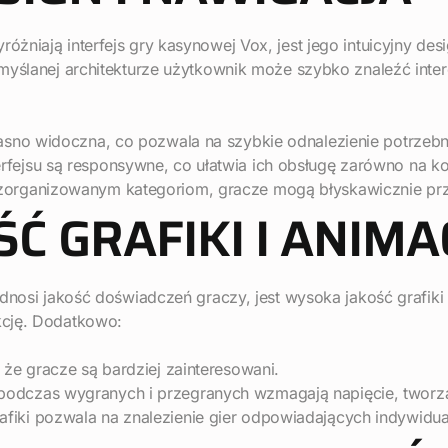
óżniają interfejs gry kasynowej Vox, jest jego intuicyjny de
emyślanej architekturze użytkownik może szybko znaleźć inte
 jasno widoczna, co pozwala na szybkie odnalezienie potrzebn
rfejsu są responsywne, co ułatwia ich obsługę zarówno na ko
 zorganizowanym kategoriom, gracze mogą błyskawicznie prz
 GRAFIKI I ANIMAC
dnosi jakość doświadczeń graczy, jest wysoka jakość grafiki i
kcję. Dodatkowo:
 że ​​gracze są bardziej zainteresowani.
 podczas wygranych i przegranych wzmagają napięcie, tworz
afiki pozwala na znalezienie gier odpowiadających indywidu