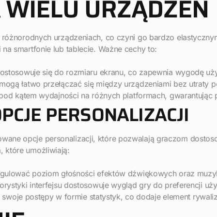
 WIELU URZĄDZEŃ
 o różnorodnych urządzeniach, co czyni go bardzo elastyczn
 na smartfonie lub tablecie. Ważne cechy to:
ostosowuje się do rozmiaru ekranu, co zapewnia wygodę uż
ogą łatwo przełączać się między urządzeniami bez utraty 
pod kątem wydajności na różnych platformach, gwarantując 
CJE PERSONALIZACJI
wane opcje personalizacji, które pozwalają graczom dostos
 które umożliwiają:
egulować poziom głośności efektów dźwiękowych oraz muzyk
ystyki interfejsu dostosowuje wygląd gry do preferencji uż
 swoje postępy w formie statystyk, co dodaje element rywaliz