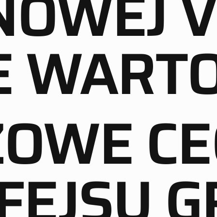
NOWEJ V
E WARTO
ZOWE CE
FEJSU G