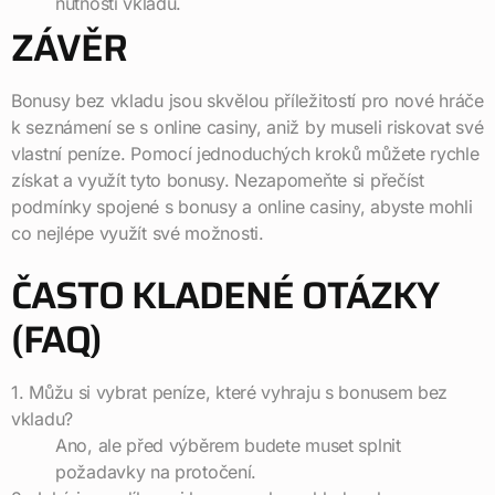
nutnosti vkladu.
ZÁVĚR
Bonusy bez vkladu jsou skvělou příležitostí pro nové hráče
k seznámení se s online casiny, aniž by museli riskovat své
vlastní peníze. Pomocí jednoduchých kroků můžete rychle
získat a využít tyto bonusy. Nezapomeňte si přečíst
podmínky spojené s bonusy a online casiny, abyste mohli
co nejlépe využít své možnosti.
ČASTO KLADENÉ OTÁZKY
(FAQ)
1. Můžu si vybrat peníze, které vyhraju s bonusem bez
vkladu?
Ano, ale před výběrem budete muset splnit
požadavky na protočení.