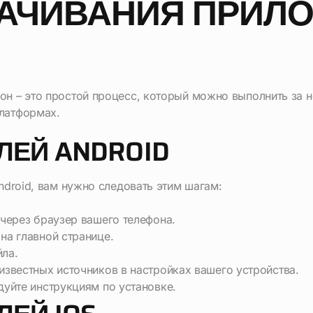
АЧИВАНИЯ ПРИЛО
фон – это простой процесс, который можно выполнить за 
платформах.
ЛЕЙ ANDROID
Android, вам нужно следовать этим шагам:
 через браузер вашего телефона.
на главной странице.
ла.
известных источников в настройках вашего устройства.
дуйте инструкциям по установке.