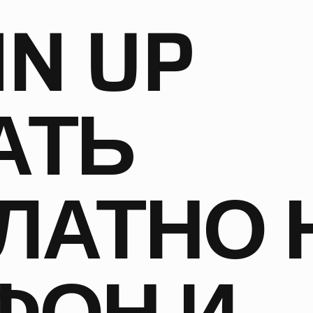
IN UP
АТЬ
ЛАТНО 