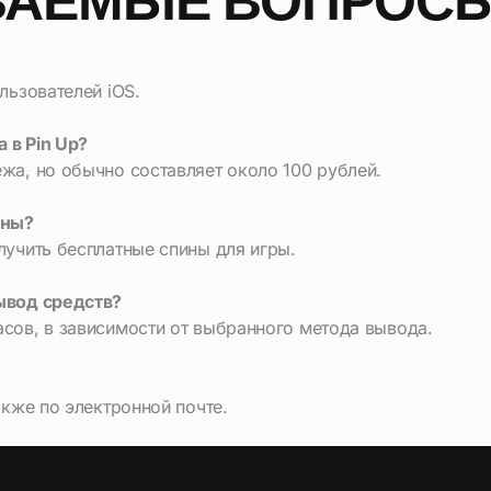
АЕМЫЕ ВОПРОСЫ 
льзователей iOS.
 в Pin Up?
жа, но обычно составляет около 100 рублей.
ины?
лучить бесплатные спины для игры.
ывод средств?
сов, в зависимости от выбранного метода вывода.
акже по электронной почте.