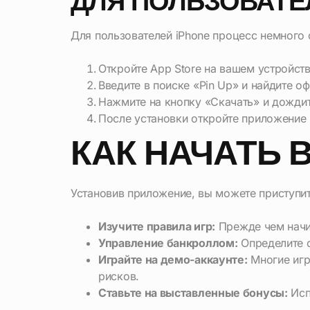
ДЛЯ ПОЛЬЗОВАТЕЛ
Для пользователей iPhone процесс немного 
Откройте App Store на вашем устройств
Введите в поиске «Pin Up» и найдите 
Нажмите на кнопку «Скачать» и дождит
После установки откройте приложение 
КАК НАЧАТЬ 
Установив приложение, вы можете приступить
Изучите правила игр:
Прежде чем начин
Управление банкроллом:
Определите с
Играйте на демо-аккаунте:
Многие игр
рисков.
Ставьте на выставленные бонусы:
Исп