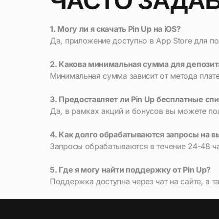
ЧАСТО ЗАДАВ
1. Могу ли я скачать Pin Up на iOS?
Да, приложение доступно в App Store для по
2. Какова минимальная сумма для депозита
Минимальная сумма зависит от метода плате
3. Предоставляет ли Pin Up бесплатные сп
Да, в рамках акций и бонусов вы можете по
4. Как долго обрабатываются запросы на в
Запросы обрабатываются в течение 24-48 ча
5. Где я могу найти поддержку от Pin Up?
Поддержка доступна через чат на сайте, а т