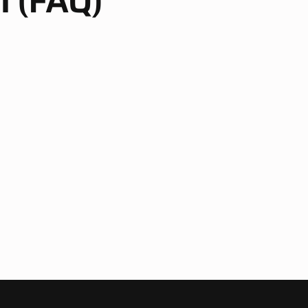
(FAQ)