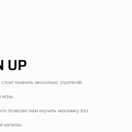
N UP
 стоит помнить несколько стратегий:
 игры.
то позволит вам изучить механику без
й капитал.