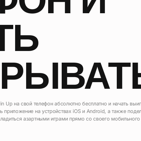
ФОН И
ТЬ
РЫВАТ
n Up на свой телефон абсолютно бесплатно и начать выигр
ь приложение на устройствах iOS и Android, а также поде
сладиться азартными играми прямо со своего мобильного