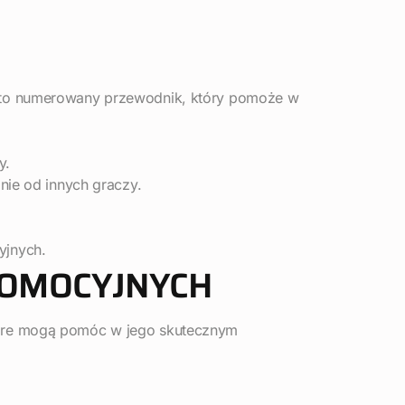
 Oto numerowany przewodnik, który pomoże w
y.
ie od innych graczy.
yjnych.
ROMOCYJNYCH
które mogą pomóc w jego skutecznym