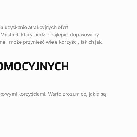
 uzyskanie atrakcyjnych ofert
Mostbet, który będzie najlepiej dopasowany
i może przynieść wiele korzyści, takich jak
OMOCYJNYCH
kowymi korzyściami. Warto zrozumieć, jakie są