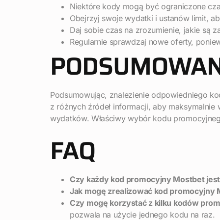
Niektóre kody mogą być ograniczone cza
Obejrzyj swoje wydatki i ustanów limit, ab
Daj sobie czas na zrozumienie, jakie są z
Regularnie sprawdzaj nowe oferty, ponie
PODSUMOWAN
Podsumowując, znalezienie odpowiedniego kodu
z różnych źródeł informacji, aby maksymalni
wydatków. Właściwy wybór kodu promocyjnego 
FAQ
Czy każdy kod promocyjny Mostbet jest
Jak mogę zrealizować kod promocyjny 
Czy mogę korzystać z kilku kodów pro
pozwala na użycie jednego kodu na raz.