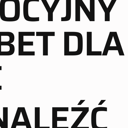
OCYJNY
BET DLA
E
NALEŹĆ