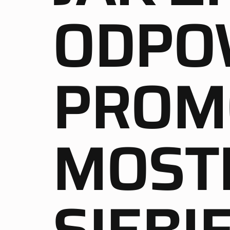
ODPO
PROM
MOST