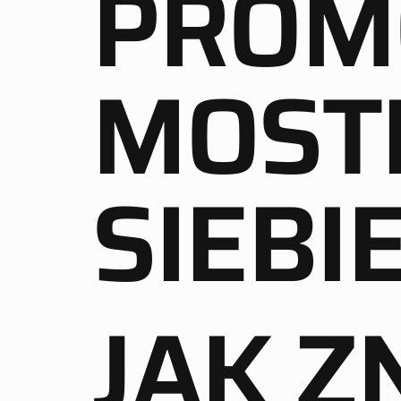
PROM
MOST
SIEBI
JAK Z