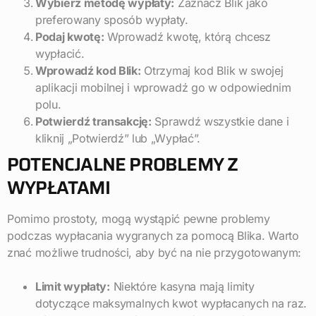
Wybierz metodę wypłaty:
Zaznacz Blik jako
preferowany sposób wypłaty.
Podaj kwotę:
Wprowadź kwotę, którą chcesz
wypłacić.
Wprowadź kod Blik:
Otrzymaj kod Blik w swojej
aplikacji mobilnej i wprowadź go w odpowiednim
polu.
Potwierdź transakcję:
Sprawdź wszystkie dane i
kliknij „Potwierdź” lub „Wypłać”.
POTENCJALNE PROBLEMY Z
WYPŁATAMI
Pomimo prostoty, mogą wystąpić pewne problemy
podczas wypłacania wygranych za pomocą Blika. Warto
znać możliwe trudności, aby być na nie przygotowanym:
Limit wypłaty:
Niektóre kasyna mają limity
dotyczące maksymalnych kwot wypłacanych na raz.