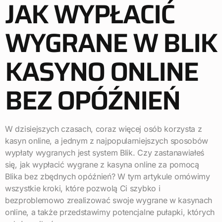
JAK WYPŁACIĆ
WYGRANE W BLIK
KASYNO ONLINE
BEZ OPÓŹNIEŃ
W dzisiejszych czasach, coraz więcej osób korzysta z
kasyn online, a jednym z najpopularniejszych sposobów
wypłaty wygranych jest system Blik. Czy zastanawiałeś
się, jak wypłacić wygrane z kasyna online za pomocą
Blika bez zbędnych opóźnień? W tym artykule omówimy
wszystkie kroki, które pozwolą Ci szybko i
bezproblemowo zrealizować swoje wygrane w kasynach
online, a także przedstawimy potencjalne pułapki, których