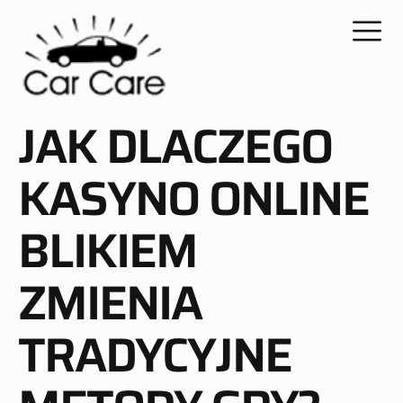
JAK DLACZEGO
KASYNO ONLINE
BLIKIEM
ZMIENIA
TRADYCYJNE