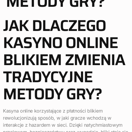
METODY GRY?
JAK DLACZEGO
KASYNO ONLINE
BLIKIEM ZMIENIA
TRADYCYJNE
METODY GRY?
Kasyna online korzystające z płatności blikiem
rewolucjonizują sposób, w jaki gracze wchodzą w
interakcje z hazardem w sieci. Dzięki natychmiastowym