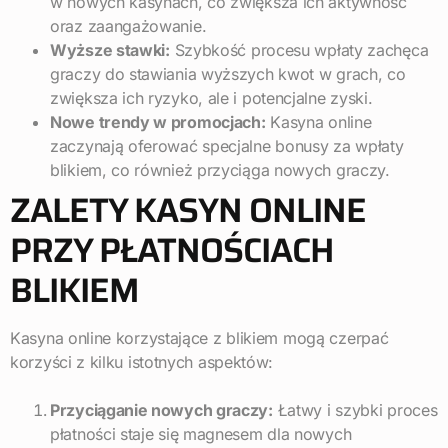
w nowych kasynach, co zwiększa ich aktywność
oraz zaangażowanie.
Wyższe stawki:
Szybkość procesu wpłaty zachęca
graczy do stawiania wyższych kwot w grach, co
zwiększa ich ryzyko, ale i potencjalne zyski.
Nowe trendy w promocjach:
Kasyna online
zaczynają oferować specjalne bonusy za wpłaty
blikiem, co również przyciąga nowych graczy.
ZALETY KASYN ONLINE
PRZY PŁATNOŚCIACH
BLIKIEM
Kasyna online korzystające z blikiem mogą czerpać
korzyści z kilku istotnych aspektów:
Przyciąganie nowych graczy:
Łatwy i szybki proces
płatności staje się magnesem dla nowych