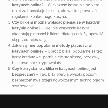
kasynach online?
– Większość kasyn nie pobiera
opłat za transakcje blikiem, ale warto sprawdzić
regulamin konkretnego kasyna.
Czy blikiem można wpłacać pieniądze w każdym
kasynie online?
– Nie, nie wszystkie kasyna
akceptują płatności blikiem, dlatego należy upewnić
się przed rejestracją.
Jakie są inne popularne metody płatności w
kasynach online?
– Oprócz blika, popularne są też
karty kredytowe, portfele elektroniczne, przelewy
bankowe oraz kryptowaluty.
Czy korzystanie z blika w kasynach online jest
bezpieczne?
– Tak, bliki oferują wysoki poziom
bezpieczeństwa dzięki nowoczesnym technologiom
szyfrowania.