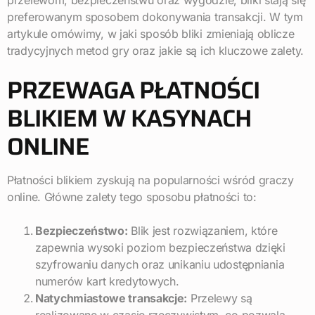
przelewom, bezpieczeństwu oraz wygodzie, bliki stają się
preferowanym sposobem dokonywania transakcji. W tym
artykule omówimy, w jaki sposób bliki zmieniają oblicze
tradycyjnych metod gry oraz jakie są ich kluczowe zalety.
PRZEWAGA PŁATNOŚCI
BLIKIEM W KASYNACH
ONLINE
Płatności blikiem zyskują na popularności wśród graczy
online. Główne zalety tego sposobu płatności to:
Bezpieczeństwo:
Blik jest rozwiązaniem, które
zapewnia wysoki poziom bezpieczeństwa dzięki
szyfrowaniu danych oraz unikaniu udostępniania
numerów kart kredytowych.
Natychmiastowe transakcje:
Przelewy są