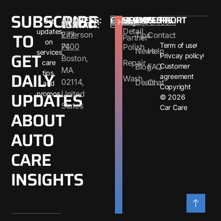
SUBSCRIBE
ADDRESS:
COMPANY
SERVICES
EXPLORE
SUPPORT
Get
car.care@rcn.com
About
Career
Review
4
(617)
Hiring!
CONTACT:
Detail
updates
TO
Emerson
277-
Tips
Contact
Partner
on
Term of use
Pl,
7400
Polish
News
Help
GET
services,
Privcay policy
Boston,
Repair
care
Blog
FAQ
Customer
MA
DAILY
tips,
agreement
Wash
02114,
Deals
Chat
and
Copyright
UPDATES
United
promos.
© 2026
States
Car Care
ABOUT
AUTO
CARE
INSIGHTS