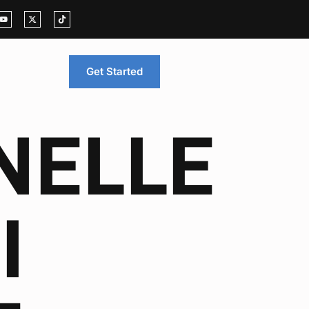
Get Started
NELLE
I