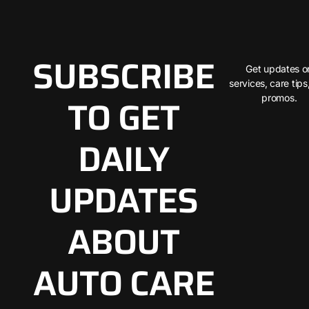
SUBSCRIBE
Get updates o
services, care tips
TO GET
promos.
DAILY
UPDATES
ABOUT
AUTO CARE