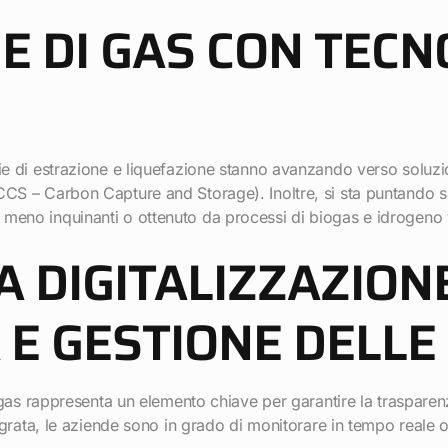
E DI GAS CON TECN
ie di estrazione e liquefazione stanno avanzando verso soluzio
CCS – Carbon Capture and Storage). Inoltre, si sta puntando se
 meno inquinanti o ottenuto da processi di biogas e idrogeno 
A DIGITALIZZAZION
E GESTIONE DELLE
di gas rappresenta un elemento chiave per garantire la trasparen
tegrata, le aziende sono in grado di monitorare in tempo reale o