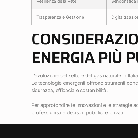
Resilienza della Rete
Sensoristica i
Trasparenza e Gestione
Digitalizzazi
CONSIDERAZION
ENERGIA PIÙ P
L’evoluzione del settore del gas naturale in Ital
Le tecnologie emergenti offrono strumenti concre
sicurezza, efficacia e sostenibilità.
Per approfondire le innovazioni e le strategie ad
professionisti e decisori pubblici e privati.