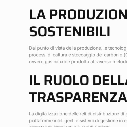
LA PRODUZION
SOSTENIBILI
Dal punto di vista della produzione, le tecnolog
processi di cattura e stoccaggio del carbonio (
ovvero gas naturale prodotto attraverso metodi
IL RUOLO DELL
TRASPARENZA 
La digitalizzazione delle reti di distribuzione 
piattaforme intelligenti e sistemi di gestione in