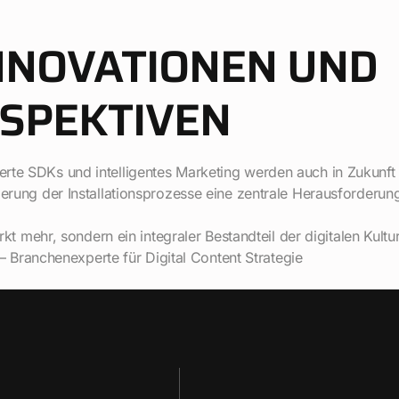
NNOVATIONEN UND
SPEKTIVEN
rte SDKs und intelligentes Marketing werden auch in Zukunft 
tierung der Installationsprozesse eine zentrale Herausforderu
 mehr, sondern ein integraler Bestandteil der digitalen Kultur 
— Branchenexperte für Digital Content Strategie