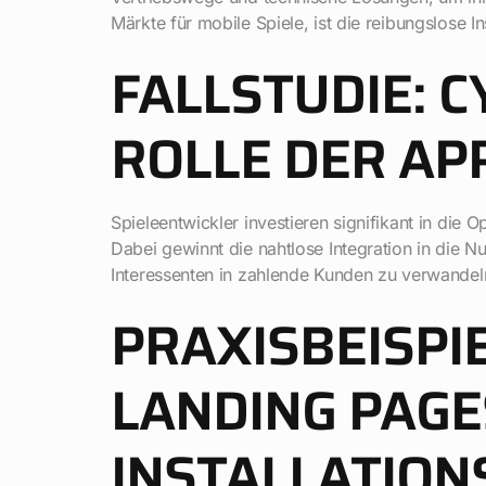
Märkte für mobile Spiele, ist die reibungslose I
FALLSTUDIE: C
ROLLE DER AP
Spieleentwickler investieren signifikant in die 
Dabei gewinnt die nahtlose Integration in die 
Interessenten in zahlende Kunden zu verwandel
PRAXISBEISPIE
LANDING PAGE
INSTALLATION