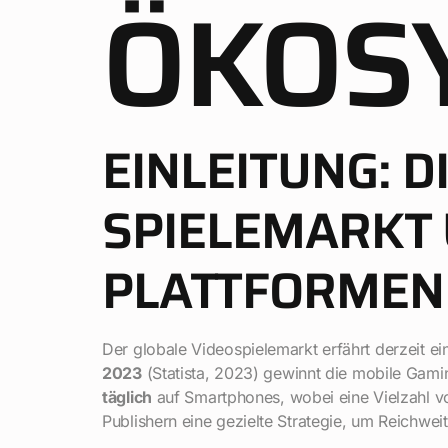
ÖKOS
EINLEITUNG: D
SPIELEMARKT 
PLATTFORMEN
Der globale Videospielemarkt erfährt derzeit e
2023
(Statista, 2023) gewinnt die mobile Gam
täglich
auf Smartphones, wobei eine Vielzahl vo
Publishern eine gezielte Strategie, um Reichwe