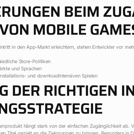
RUNGEN BEIM ZUG
 VON MOBILE GAME
tritt in den App-Markt erleichtern, stehen Entwickler vor m
edliche Store-Politiken
ärkte und Sprachen
installations- und downloadintensiven Spielen
G DER RICHTIGEN I
NGSSTRATEGIE
iumprodukt hängt stark von der einfachen Zugänglichkeit ab. V
n Titel gezielt an die Zielgruppen zu bringen. Besonders in