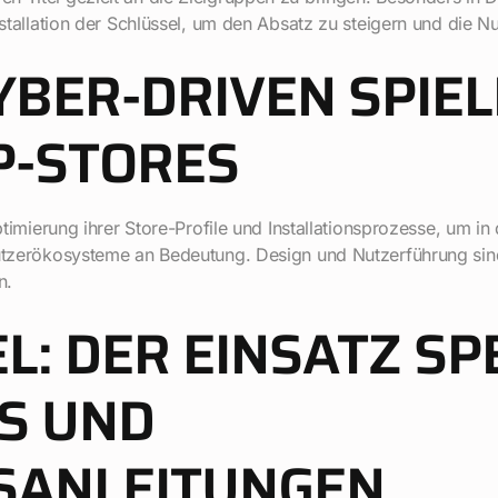
nstallation der Schlüssel, um den Absatz zu steigern und die Nu
YBER-DRIVEN SPIEL
P-STORES
Optimierung ihrer Store-Profile und Installationsprozesse, um 
Nutzerökosysteme an Bedeutung. Design und Nutzerführung sind 
n.
L: DER EINSATZ SP
S UND
SANLEITUNGEN