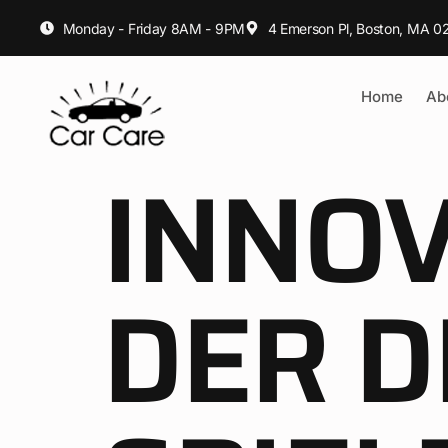
Monday - Friday 8AM - 9PM
4 Emerson Pl, Boston, MA 02
Home
Ab
INNOV
DER D