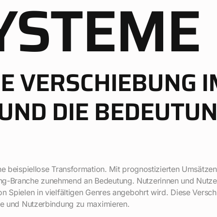
YSTEME
IE VERSCHIEBUNG I
UND DIE BEDEUTU
ine beispiellose Transformation. Mit prognostizierten Umsätze
ing-Branche zunehmend an Bedeutung. Nutzerinnen und Nutzer
n Spielen in vielfältigen Genres angebohrt wird. Diese Versc
ite und Nutzerbindung zu maximieren.