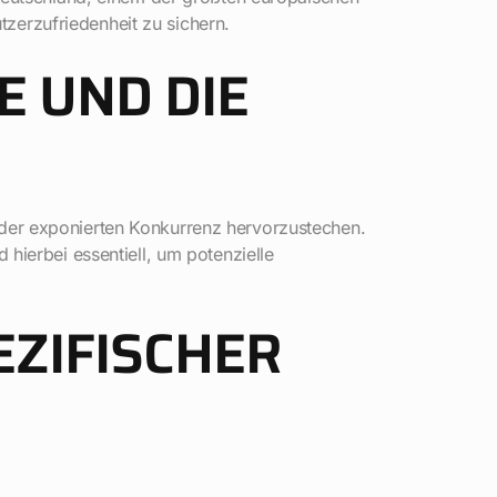
tzerzufriedenheit zu sichern.
E UND DIE
in der exponierten Konkurrenz hervorzustechen.
hierbei essentiell, um potenzielle
EZIFISCHER