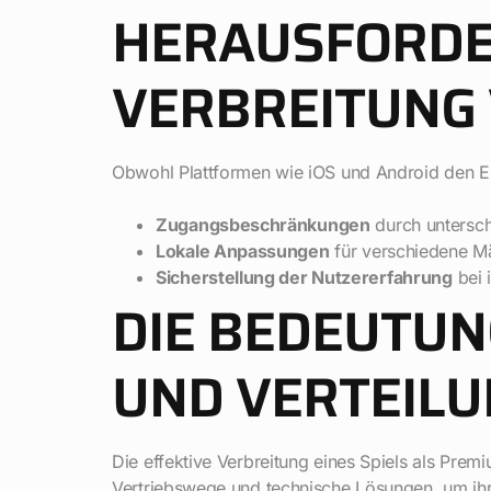
HERAUSFORDE
VERBREITUNG
Obwohl Plattformen wie iOS und Android den Ein
Zugangsbeschränkungen
durch unterschi
Lokale Anpassungen
für verschiedene M
Sicherstellung der Nutzererfahrung
bei 
DIE BEDEUTUN
UND VERTEILU
Die effektive Verbreitung eines Spiels als Prem
Vertriebswege und technische Lösungen, um ihre