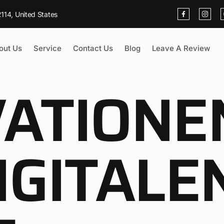
114, United States
out Us
Service
Contact Us
Blog
Leave A Review
ATIONEN
IGITALE