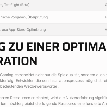
e, TestFlight (Beta)
G
orische Vorgaben, Überprüfung
F
slose App-Store-Optimierung
V
EG ZU EINER OPTIM
RATION
 Gaming entscheidet nicht nur die Spielqualität, sondern auc
erfolg. Entwickler, die den Installationsprozess möglichst re
n bedeutenden Wettbewerbsvorteil.
en Ressourcen erleichtert, wird die Nutzererfahrung signifika
tarten möchten, bietet die folgende Ressource eine fundierte An