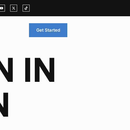
Get Started
 IN
N