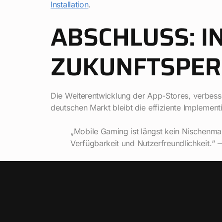
Installation
.
ABSCHLUSS: I
ZUKUNFTSPER
Die Weiterentwicklung der App-Stores, verbesse
deutschen Markt bleibt die effiziente Implemen
„Mobile Gaming ist längst kein Nischenmarkt
Verfügbarkeit und Nutzerfreundlichkeit.“ 