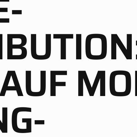
E-
IBUTION
 AUF MO
NG-