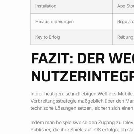
Installation
App Stor
Herausforderungen
Regulat
Key to Erfolg
Reibung
FAZIT: DER W
NUTZERINTEG
In der heutigen, schnelllebigen Welt des Mobile
Verbreitungsstrategie maßgeblich über den Markt
technische Lösungen setzen, sichern sich eine
Indem man beispielsweise den Zugang zu relevant
Publisher, die ihre Spiele auf iOS erfolgreich s