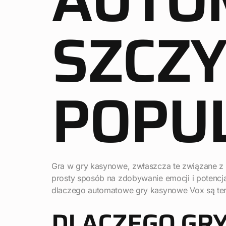
AUTO
SZCZY
POPU
Gra w gry kasynowe, zwłaszcza te związane z 
prosty sposób na zdobywanie emocji i potenc
dlaczego automatowe gry kasynowe Vox są teraz
DLACZEGO GRY