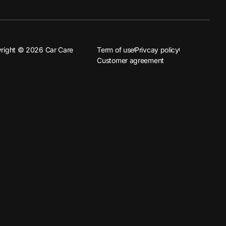
right © 2026 Car Care
Term of use
Privcay policy
Customer agreement