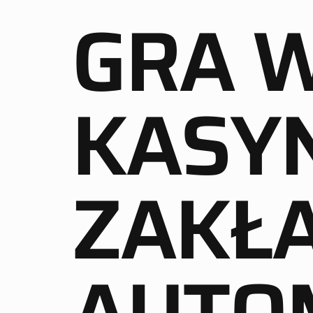
GRA W
KASY
ZAKŁ