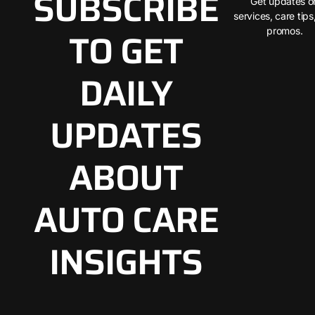
SUBSCRIBE
Get updates o
services, care tips
TO GET
promos.
DAILY
UPDATES
ABOUT
AUTO CARE
INSIGHTS