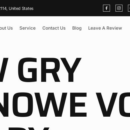
114, United States
out Us
Service
Contact Us
Blog
Leave A Review
 GRY
NOWE VO