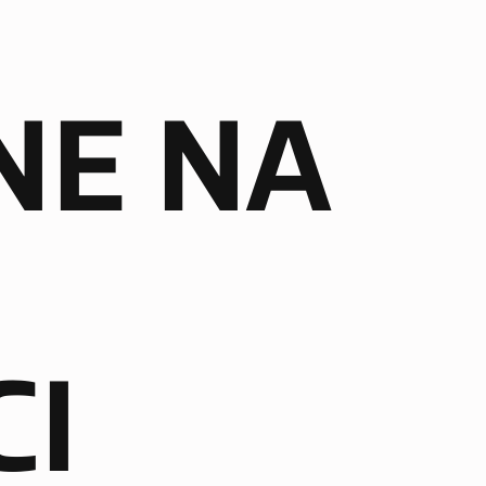
NE NA
I