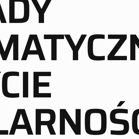
ADY
MATYCZ
CIE
LARNOŚC