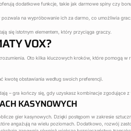
oferują dodatkowe funkcje, takie jak darmowe spiny czy bo
 pozwala na wypróbowanie ich za darmo, co umożliwia grac
stają się istotnym elementem, który przyciąga graczy.
MATY VOX?
 zrozumienia. Oto kilka kluczowych kroków, które pomogą w
ć kwotę obstawiania według swoich preferencji.
dają – gra kończy się, gdy uzyskasz kombinacje zgodujące z 
GRACH KASYNOWYCH
licze gier kasynowych. Dzięki postępom w zakresie sztucznej
 które angażują na wielu poziomach. Dodatkowo, rozwój zas
ockchain zapewnia również większe bezpieczeństwo transakcji 