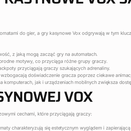
tomatami do gier, a gry kasynowe Vox odgrywają w tym kluczow
twość, z jaką mogą zacząć gry na automatach.
orodne motywy, co przyciąga różne grupy graczy.
ckpoty przyciągają graczy szukających adrenaliny.
 wzbogacają doświadczenie gracza poprzez ciekawe animacje
 komputerach, jak i urządzeniach mobilnych zwiększa dostę
SYNOWEJ VOX
zowymi cechami, które przyciągają graczy:
ty charakteryzują się estetycznym wyglądem i zapierającą d