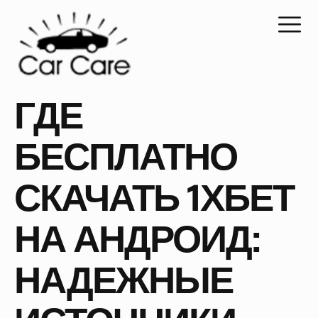
ГДЕ
БЕСПЛАТНО
СКАЧАТЬ 1ХБЕТ
НА АНДРОИД:
НАДЕЖНЫЕ