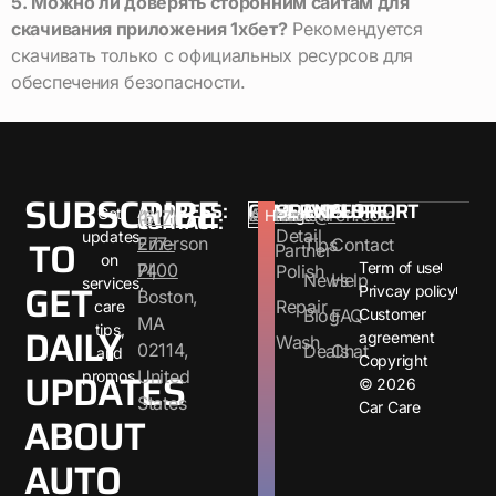
5. Можно ли доверять сторонним сайтам для
скачивания приложения 1хбет?
Рекомендуется
скачивать только с официальных ресурсов для
обеспечения безопасности.
SUBSCRIBE
ADDRESS:
COMPANY
SERVICES
EXPLORE
SUPPORT
Get
car.care@rcn.com
About
Career
Review
4
(617)
Hiring!
CONTACT:
Detail
updates
TO
Emerson
277-
Tips
Contact
Partner
on
Term of use
Pl,
7400
Polish
News
Help
GET
services,
Privcay policy
Boston,
Repair
care
Blog
FAQ
Customer
MA
DAILY
tips,
agreement
Wash
02114,
Deals
Chat
and
Copyright
UPDATES
United
promos.
© 2026
States
Car Care
ABOUT
AUTO