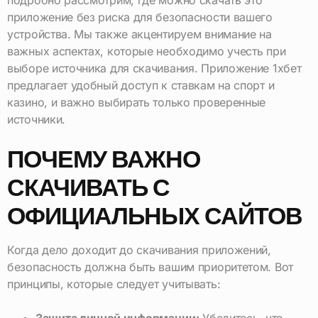
подробно рассмотрим, где можно скачать это
приложение без риска для безопасности вашего
устройства. Мы также акцентируем внимание на
важных аспектах, которые необходимо учесть при
выборе источника для скачивания. Приложение 1хбет
предлагает удобный доступ к ставкам на спорт и
казино, и важно выбирать только проверенные
источники.
ПОЧЕМУ ВАЖНО
СКАЧИВАТЬ С
ОФИЦИАЛЬНЫХ САЙТОВ
Когда дело доходит до скачивания приложений,
безопасность должна быть вашим приоритетом. Вот
принципы, которые следует учитывать: