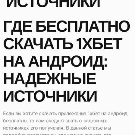
ИСТОЧНИКИ
ГДЕ БЕСПЛАТНО
СКАЧАТЬ 1ХБЕТ
НА АНДРОИД:
НАДЕЖНЫЕ
ИСТОЧНИКИ
Если вы хотите скачать приложение 1хбет на андроид
бесплатно, то вам следует знать о надежных
источниках его получения. В данной статье мы