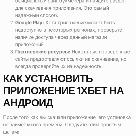
официальный сайт букмекера и найдите раздел
для скачивания приложения. Это самый
надежный способ.
Google Play:
Хотя приложение может быть
недоступно в некоторых регионах, проверьте
наличие доступа через данный магазин
приложений.
Партнерские ресурсы:
Некоторые проверенные
сайты предоставляют ссылки на скачивание, но
всегда проверяйте их на надежность.
КАК УСТАНОВИТЬ
ПРИЛОЖЕНИЕ 1ХБЕТ НА
АНДРОИД
После того как вы скачали приложение, его установка
не займет много времени. Следуйте этим простым
шагам: