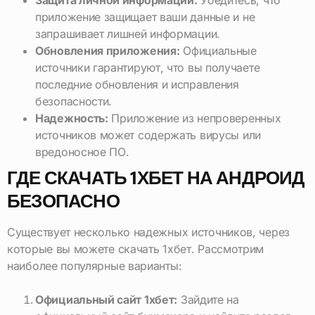
Защита личной информации:
Убедитесь, что
приложение защищает ваши данные и не
запрашивает лишней информации.
Обновления приложения:
Официальные
источники гарантируют, что вы получаете
последние обновления и исправления
безопасности.
Надежность:
Приложение из непроверенных
источников может содержать вирусы или
вредоносное ПО.
ГДЕ СКАЧАТЬ 1ХБЕТ НА АНДРОИД
БЕЗОПАСНО
Существует несколько надежных источников, через
которые вы можете скачать 1хбет. Рассмотрим
наиболее популярные варианты:
Официальный сайт 1хбет:
Зайдите на