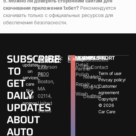
5. Можно ли доверять сторонним сайтам для
скачивания приложения 1хбет?
Рекомендуется
скачивать только с официальных ресурсов для
обеспечения безопасности.
SUBSCRIBE
ADDRESS:
COMPANY
SERVICES
EXPLORE
SUPPORT
Get
car.care@rcn.com
About
Career
Review
4
(617)
Hiring!
CONTACT:
Detail
updates
TO
Emerson
277-
Tips
Contact
Partner
on
Term of use
Pl,
7400
Polish
News
Help
GET
services,
Privcay policy
Boston,
Repair
care
Blog
FAQ
Customer
MA
DAILY
tips,
agreement
Wash
02114,
Deals
Chat
and
Copyright
UPDATES
United
promos.
© 2026
States
Car Care
ABOUT
AUTO