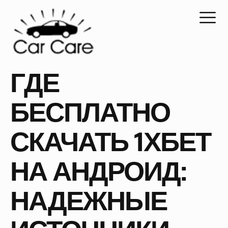
ГДЕ
БЕСПЛАТНО
СКАЧАТЬ 1ХБЕТ
НА АНДРОИД:
НАДЕЖНЫЕ