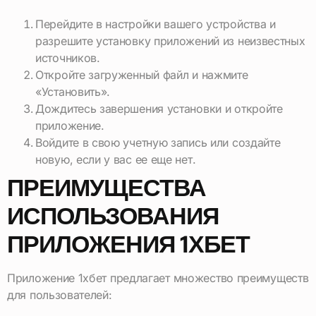
Перейдите в настройки вашего устройства и
разрешите установку приложений из неизвестных
источников.
Откройте загруженный файл и нажмите
«Установить».
Дождитесь завершения установки и откройте
приложение.
Войдите в свою учетную запись или создайте
новую, если у вас ее еще нет.
ПРЕИМУЩЕСТВА
ИСПОЛЬЗОВАНИЯ
ПРИЛОЖЕНИЯ 1ХБЕТ
Приложение 1хбет предлагает множество преимуществ
для пользователей: