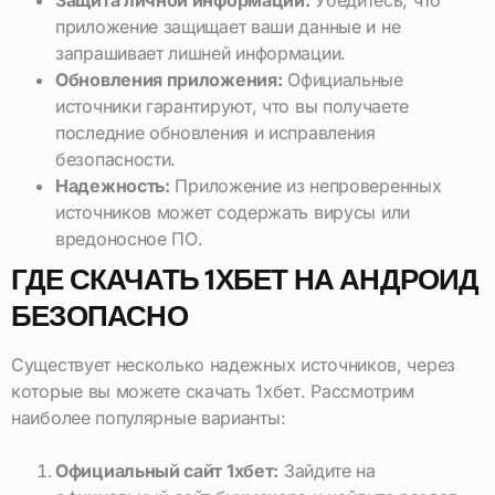
Защита личной информации:
Убедитесь, что
приложение защищает ваши данные и не
запрашивает лишней информации.
Обновления приложения:
Официальные
источники гарантируют, что вы получаете
последние обновления и исправления
безопасности.
Надежность:
Приложение из непроверенных
источников может содержать вирусы или
вредоносное ПО.
ГДЕ СКАЧАТЬ 1ХБЕТ НА АНДРОИД
БЕЗОПАСНО
Существует несколько надежных источников, через
которые вы можете скачать 1хбет. Рассмотрим
наиболее популярные варианты:
Официальный сайт 1хбет:
Зайдите на