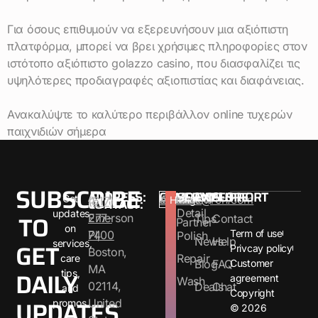
Για όσους επιθυμούν να εξερευνήσουν μια αξιόπιστη
πλατφόρμα, μπορεί να βρει χρήσιμες πληροφορίες στον
ιστότοπο αξιόπιστο golazzo casino, που διασφαλίζει τις
υψηλότερες προδιαγραφές αξιοπιστίας και διαφάνειας.
Ανακαλύψτε το καλύτερο περιβάλλον online τυχερών
παιχνιδιών σήμερα
SUBSCRIBE
ADDRESS:
COMPANY
SERVICES
EXPLORE
SUPPORT
Get
car.care@rcn.com
About
Career
Review
4
(617)
Hiring!
CONTACT:
Detail
updates
TO
Emerson
277-
Tips
Contact
Partner
on
Term of use
Pl,
7400
Polish
News
Help
GET
services,
Privcay policy
Boston,
Repair
care
Blog
FAQ
Customer
MA
DAILY
tips,
agreement
Wash
02114,
Deals
Chat
and
Copyright
UPDATES
United
promos.
© 2026