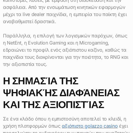
καινοτόμες λύσεις με έμφαση στη διασκέδαση και την
ασφάλεια. Από την ενσωμάτωση κινητικών εφαρμογών
μέχρι τα live dealer παιχνίδια, η εμπειρία του παίκτη έχει
αναβαθμιστεί δραστικά.
Παράλληλα, η επιλογή των λογισμικών παρόχων, όπως
η NetEnt, η Evolution Gaming και η Microgaming,
εδραιώνει το προφίλ ενός αξιόπιστου καζίνο, καθώς τα
παιχνίδια τους διακρίνονται για την ποιότητα, το RNG και
την αξιοπιστία τους.
Η ΣΗΜΑΣΊΑ ΤΗΣ
ΨΗΦΙΑΚΉΣ ΔΙΑΦΆΝΕΙΑΣ
ΚΑΙ ΤΗΣ ΑΞΙΟΠΙΣΤΊΑΣ
Σε ένα κλάδο όπου η εμπιστοσύνη αποτελεί το κλειδί, η
χρήση πλατφορμών όπως
αξιόπιστο golazzo casino
έχει