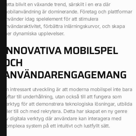
detta blivit en växande trend, särskilt i en era där
mobilanvändning är dominerande. Företag och plattformar
använder idag spelelement för att stimulera
användaraktivitet, förbättra inlärningskurvor, och skapa
mer dynamiska upplevelser.
INNOVATIVA MOBILSPEL
OCH
ANVÄNDARENGAGEMANG
En intressant utveckling är att moderna mobilspel inte bara
syftar till underhållning, utan också till att fungera som
verktyg för att demonstrera teknologiska lösningar, utbilda
eller till och med rekrytera. Detta har skapat en ny genre
av digitala verktyg där användare kan interagera med
komplexa system på ett intuitivt och lustfyllt sätt.