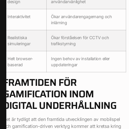
design
användarvänlighet
Interaktivitet
Ökar användarengagemang och
inlärning
Realistiska
Ökar förståelsen för CCTV och
simuleringar
trafikstyrning
Helt browser-
Ingen behov av installation eller
baserad
uppdateringar
FRAMTIDEN FÖR
GAMIFICATION INOM
DIGITAL UNDERHÅLLNING
Det är tydligt att den framtida utvecklingen av mobilspel
och gamification-driven verktyg kommer att kretsa kring