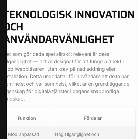
TEKNOLOGISK INNOVATION
OCH
ANVÄNDARVÄNLIGHET
Det som gör detta spel särskilt relevant är dess
tillgänglighet — det är designat för att fungera direkt i
mobilwebbläsaren, utan krav på nedladdning eller
installation. Detta underlättar för användare att delta när
som helst och var som helst, vilket är en grundläggande
egenskap för digitala tjänster i dagens snabbrörliga
landskap.
Funktion
Fördelar
Mobilanpassad
Hög tillgänglighet och