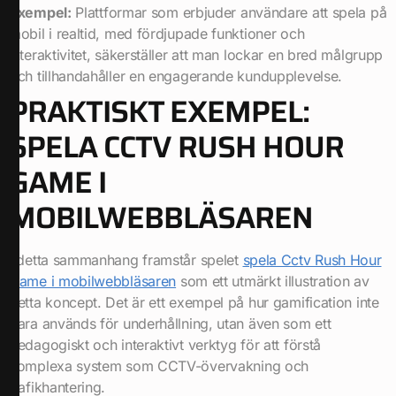
Exempel:
Plattformar som erbjuder användare att spela på
mobil i realtid, med fördjupade funktioner och
interaktivitet, säkerställer att man lockar en bred målgrupp
och tillhandahåller en engagerande kundupplevelse.
PRAKTISKT EXEMPEL:
SPELA CCTV RUSH HOUR
GAME I
MOBILWEBBLÄSAREN
I detta sammanhang framstår spelet
spela Cctv Rush Hour
Game i mobilwebbläsaren
som ett utmärkt illustration av
detta koncept. Det är ett exempel på hur gamification inte
bara används för underhållning, utan även som ett
pedagogiskt och interaktivt verktyg för att förstå
komplexa system som CCTV-övervakning och
trafikhantering.