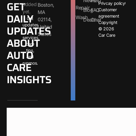
News
Help
GET
Privcay policy
added
Boston,
Repair
Blog
FAQ
Customer
yet.
MA
DAILY
agreement
Wash
Get
02114,
Deals
Chat
Copyright
updates
UPDATES
United
© 2026
on
States
Car Care
ABOUT
services,
care
AUTO
tips,
and
CARE
promos.
INSIGHTS