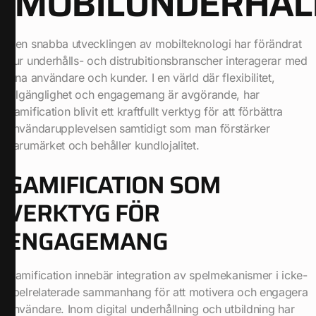
MOBILUNDERHÅL
Den snabba utvecklingen av mobilteknologi har förändrat
hur underhålls- och distrubitionsbranscher interagerar med
sina användare och kunder. I en värld där flexibilitet,
tillgänglighet och engagemang är avgörande, har
gamification blivit ett kraftfullt verktyg för att förbättra
användarupplevelsen samtidigt som man förstärker
varumärket och behåller kundlojalitet.
GAMIFICATION SOM
VERKTYG FÖR
ENGAGEMANG
Gamification innebär integration av spelmekanismer i icke-
spelrelaterade sammanhang för att motivera och engagera
användare. Inom digital underhållning och utbildning har