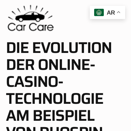
AR
DIE EVOLUTION
DER ONLINE-
CASINO-
TECHNOLOGIE
AM BEISPIEL