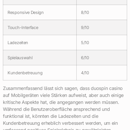
Responsive Design
8/10
Touch-Interface
9/10
Ladezeiten
5/10
Spielauswahl
6/10
Kundenbetreuung
4/10
Zusammenfassend lässt sich sagen, dass duospin casino
auf Mobilgeräten viele Stärken aufweist, aber auch einige
kritische Aspekte hat, die angegangen werden müssen.
Während die Benutzeroberfläche ansprechend und
funktional ist, könnten die Ladezeiten und die
Kundenbetreuung erheblich verbessert werden, um ein