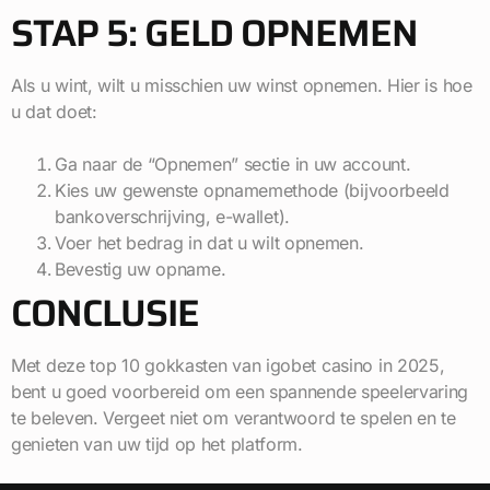
STAP 5: GELD OPNEMEN
Als u wint, wilt u misschien uw winst opnemen. Hier is hoe
u dat doet:
Ga naar de “Opnemen” sectie in uw account.
Kies uw gewenste opnamemethode (bijvoorbeeld
bankoverschrijving, e-wallet).
Voer het bedrag in dat u wilt opnemen.
Bevestig uw opname.
CONCLUSIE
Met deze top 10 gokkasten van igobet casino in 2025,
bent u goed voorbereid om een spannende speelervaring
te beleven. Vergeet niet om verantwoord te spelen en te
genieten van uw tijd op het platform.