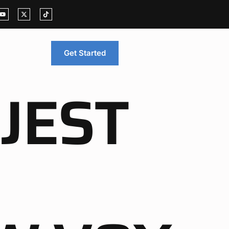
Get Started
JEST