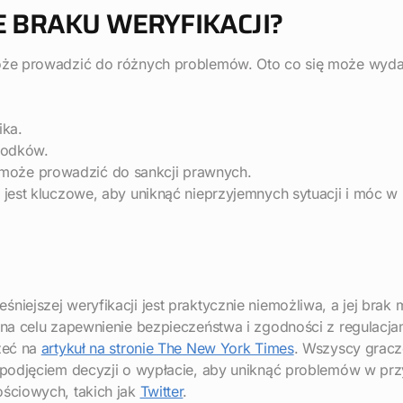
E BRAKU WERYFIKACJI?
oże prowadzić do różnych problemów. Oto co się może wyda
ika.
rodków.
 może prowadzić do sankcji prawnych.
jest kluczowe, aby uniknąć nieprzyjemnych sytuacji i móc w p
niejszej weryfikacji jest praktycznie niemożliwa, a jej br
na celu zapewnienie bezpieczeństwa i zgodności z regulacjam
zeć na
artykuł na stronie The New York Times
. Wszyscy gracz
podjęciem decyzji o wypłacie, aby uniknąć problemów w przys
ściowych, takich jak
Twitter
.