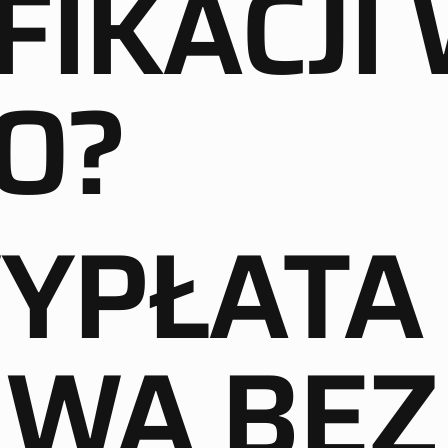
IKACJI
O?
YPŁATA 
IWA BEZ