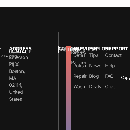
ADDRESS:
COMPANY
SERVICES
EXPLORE
SUPPORT
n
car.care@rcn.com
About
Career
4
(617)
Hiring!
CONTACT:
Review
Detail
Tips
Contact
, and
Emerson
277-
Partner
Pl,
7400
Polish
News
Help
Boston,
Repair
Blog
FAQ
Copy
MA
02114,
Wash
Deals
Chat
United
States