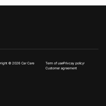
right © 2026 Car Care
Term of use
Privcay policy
Customer agreement