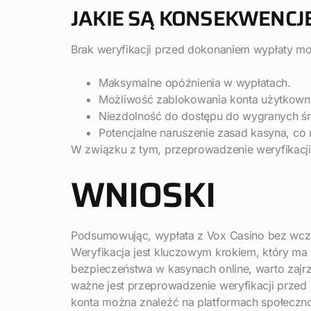
JAKIE SĄ KONSEKWENCJ
Brak weryfikacji przed dokonaniem wypłaty m
Maksymalne opóźnienia w wypłatach.
Możliwość zablokowania konta użytkown
Niezdolność do dostępu do wygranych ś
Potencjalne naruszenie zasad kasyna, co
W związku z tym, przeprowadzenie weryfikacji 
WNIOSKI
Podsumowując, wypłata z Vox Casino bez wcześ
Weryfikacja jest kluczowym krokiem, który ma 
bezpieczeństwa w kasynach online, warto zajr
ważne jest przeprowadzenie weryfikacji przed 
konta można znaleźć na platformach społeczno