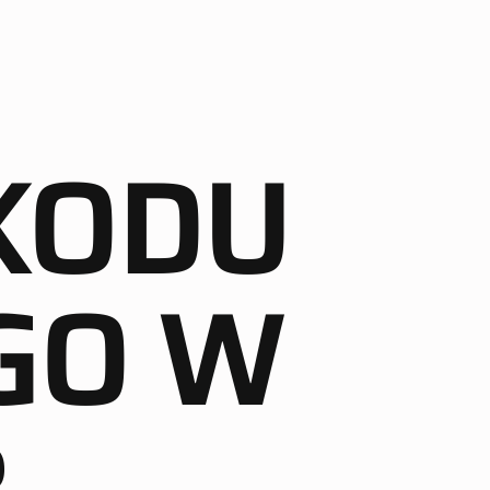
KODU
GO W