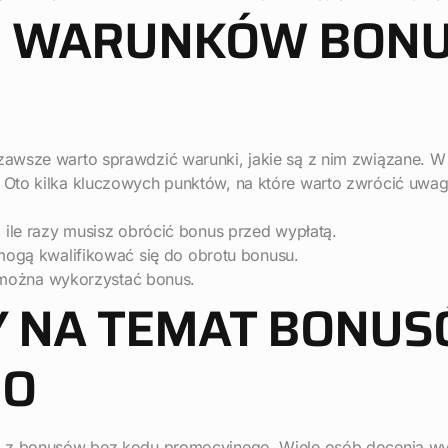
E WARUNKÓW BON
 zawsze warto sprawdzić warunki, jakie są z nim związane
 Oto kilka kluczowych punktów, na które warto zwrócić uwag
ile razy musisz obrócić bonus przed wypłatą.
mogą kwalifikować się do obrotu bonusu.
 można wykorzystać bonus.
Y NA TEMAT BONU
GO
ia z bonusów bez kodu promocyjnego. Wiele osób docenia wy