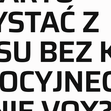
STAĆ Z
SU BEZ 
OCYJNE