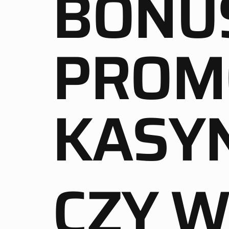
BONU
PROM
KASYN
CZY 