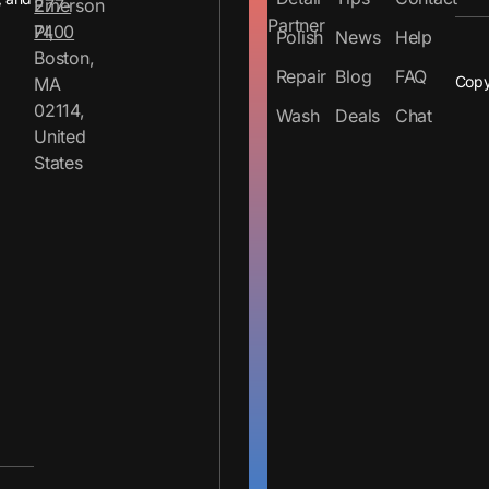
Emerson
277-
Partner
Pl,
7400
Polish
News
Help
Boston,
Repair
Blog
FAQ
Copy
MA
02114,
Wash
Deals
Chat
United
States