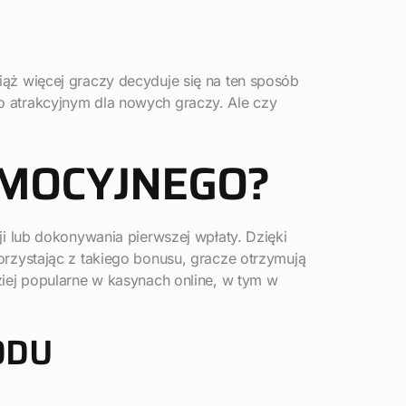
?
ąż więcej graczy decyduje się na ten sposób
 atrakcyjnym dla nowych graczy. Ale czy
OMOCYJNEGO?
i lub dokonywania pierwszej wpłaty. Dzięki
rzystając z takiego bonusu, gracze otrzymują
iej popularne w kasynach online, w tym w
ODU