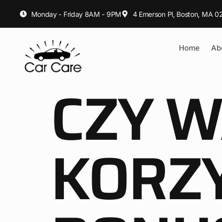
Monday - Friday 8AM - 9PM
4 Emerson Pl, Boston, MA 02
Home
Ab
CZY 
KORZY