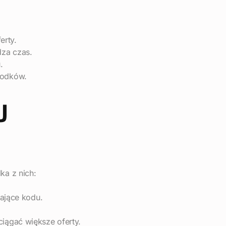
erty.
za czas.
.
rodków.
U
ka z nich:
ające kodu.
ągać większe oferty.