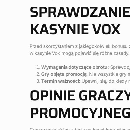
SPRAWDZANI
KASYNIE VOX
Przed skorzystaniem z jakiegokolwiek bonusu
w kasynie Vox mogą pojawić się różne zasady.
Wymagania dotyczące obrotu:
Sprawdź, 
Gry objęte promocją:
Nie wszystkie gry 
Termin ważności:
Upewnij się, do kiedy
OPINIE GRACZ
PROMOCYJNE
Gracze mają różne zdania na temat korzystan