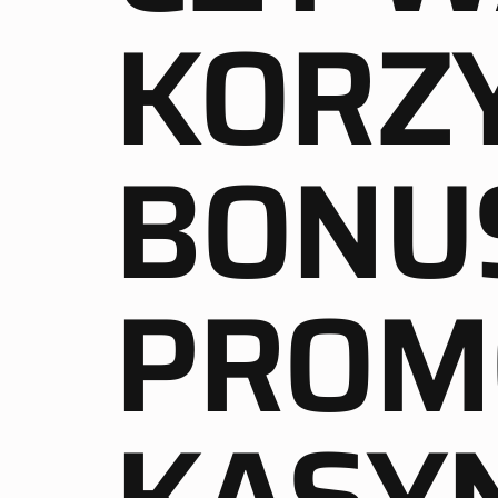
KORZY
BONU
PROM