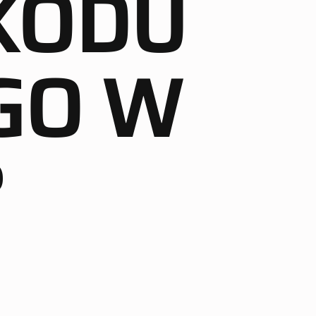
KODU
GO W
?