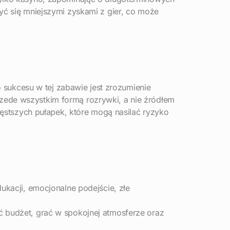
zyć się mniejszymi zyskami z gier, co może
sukcesu w tej zabawie jest zrozumienie
rzede wszystkim formą rozrywki, a nie źródłem
częstszych pułapek, które mogą nasilać ryzyko
ukacji, emocjonalne podejście, złe
ć budżet, grać w spokojnej atmosferze oraz