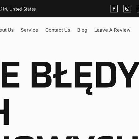
114, United States
out Us
Service
Contact Us
Blog
Leave A Review
E BŁĘD
H