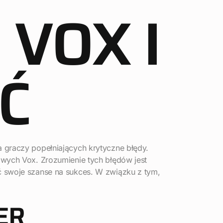
VOX I
Ć
a graczy popełniających krytyczne błędy.
owych Vox. Zrozumienie tych błędów jest
ć swoje szanse na sukces. W związku z tym,
ER