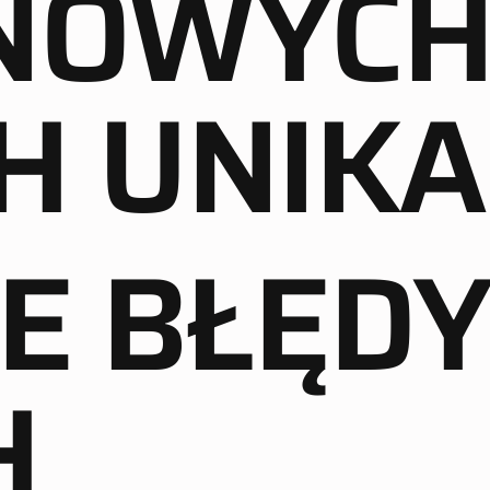
NOWYCH 
CH UNIKA
E BŁĘD
H