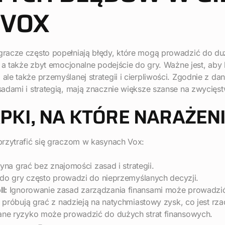
 VOX
racze często popełniają błędy, które mogą prowadzić do duż
r, a także zbyt emocjonalne podejście do gry. Ważne jest, ab
ale także przemyślanej strategii i cierpliwości. Zgodnie z 
sadami i strategią, mają znacznie większe szanse na zwycięs
PKI, NA KTÓRE NARAŻENI
przytrafić się graczom w kasynach Vox:
na grać bez znajomości zasad i strategii.
do gry często prowadzi do nieprzemyślanych decyzji.
l:
Ignorowanie zasad zarządzania finansami może prowadzi
próbują grać z nadzieją na natychmiastowy zysk, co jest rz
ne ryzyko może prowadzić do dużych strat finansowych.