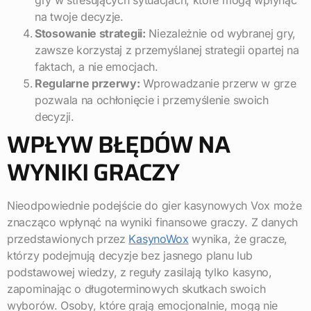
gry w stresujących sytuacjach, które mogą wpłynąć
na twoje decyzje.
Stosowanie strategii:
Niezależnie od wybranej gry,
zawsze korzystaj z przemyślanej strategii opartej na
faktach, a nie emocjach.
Regularne przerwy:
Wprowadzanie przerw w grze
pozwala na ochłonięcie i przemyślenie swoich
decyzji.
WPŁYW BŁĘDÓW NA
WYNIKI GRACZY
Nieodpowiednie podejście do gier kasynowych Vox może
znacząco wpłynąć na wyniki finansowe graczy. Z danych
przedstawionych przez
KasynoWox
wynika, że gracze,
którzy podejmują decyzje bez jasnego planu lub
podstawowej wiedzy, z reguły zasilają tylko kasyno,
zapominając o długoterminowych skutkach swoich
wyborów. Osoby, które grają emocjonalnie, mogą nie