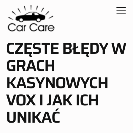
CZĘSTE BŁĘDY W
GRACH
KASYNOWYCH
VOX I JAK ICH
UNIKAĆ