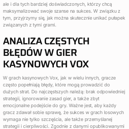
ale i dla tych bardziej doświadczonych, którzy chcą
maksymalizować swoje szanse na sukces. W związku z
tym, przyjrzymy się, jak można skutecznie unikać pułapek
związanych z tymi grami.
ANALIZA CZĘSTYCH
BŁĘDÓW W GIER
KASYNOWYCH VOX
W grach kasynowych Vox, jak w wielu innych, gracze
często popełniają błędy, które mogą prowadzić do
dużych strat. Do najczęstszych należą: brak odpowiedniej
strategii, ignorowanie zasad gier, a także zbyt
emocjonalne podejście do gry. Ważne jest, aby każdy
gracz zdawał sobie sprawę, że sukces w grach losowych
wymaga nie tylko szczęścia, ale także przemyślanej
strategii i cierpliwości. Zgodnie z danymi opublikowanymi