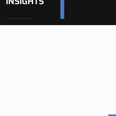
INSIGHTS