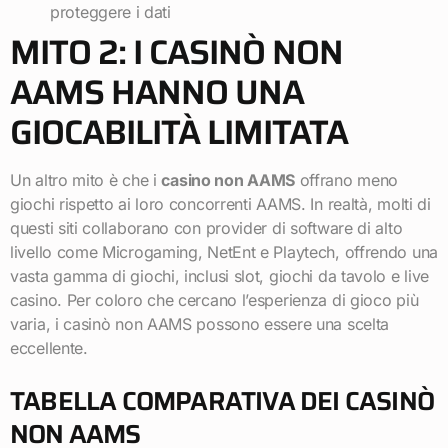
proteggere i dati
MITO 2: I CASINÒ NON
AAMS HANNO UNA
GIOCABILITÀ LIMITATA
Un altro mito è che i
casino non AAMS
offrano meno
giochi rispetto ai loro concorrenti AAMS. In realtà, molti di
questi siti collaborano con provider di software di alto
livello come Microgaming, NetEnt e Playtech, offrendo una
vasta gamma di giochi, inclusi slot, giochi da tavolo e live
casino. Per coloro che cercano l’esperienza di gioco più
varia, i casinò non AAMS possono essere una scelta
eccellente.
TABELLA COMPARATIVA DEI CASINÒ
NON AAMS