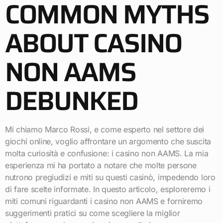
COMMON MYTHS
ABOUT CASINO
NON AAMS
DEBUNKED
Mi chiamo Marco Rossi, e come esperto nel settore dei
giochi online, voglio affrontare un argomento che suscita
molta curiosità e confusione: i casino non AAMS. La mia
esperienza mi ha portato a notare che molte persone
nutrono pregiudizi e miti su questi casinò, impedendo loro
di fare scelte informate. In questo articolo, esploreremo i
miti comuni riguardanti i casino non AAMS e forniremo
suggerimenti pratici su come scegliere la miglior