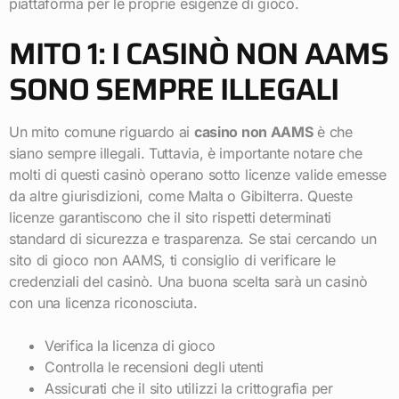
piattaforma per le proprie esigenze di gioco.
MITO 1: I CASINÒ NON AAMS
SONO SEMPRE ILLEGALI
Un mito comune riguardo ai
casino non AAMS
è che
siano sempre illegali. Tuttavia, è importante notare che
molti di questi casinò operano sotto licenze valide emesse
da altre giurisdizioni, come Malta o Gibilterra. Queste
licenze garantiscono che il sito rispetti determinati
standard di sicurezza e trasparenza. Se stai cercando un
sito di gioco non AAMS, ti consiglio di verificare le
credenziali del casinò. Una buona scelta sarà un casinò
con una licenza riconosciuta.
Verifica la licenza di gioco
Controlla le recensioni degli utenti
Assicurati che il sito utilizzi la crittografia per