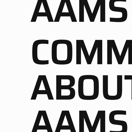
AAMS
COMM
ABOUT
AAMS