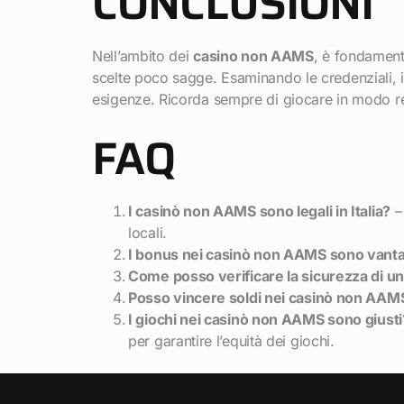
CONCLUSIONI
Nell’ambito dei
casino non AAMS
, è fondament
scelte poco sagge. Esaminando le credenziali, i g
esigenze. Ricorda sempre di giocare in modo res
FAQ
I casinò non AAMS sono legali in Italia?
– 
locali.
I bonus nei casinò non AAMS sono vanta
Come posso verificare la sicurezza di 
Posso vincere soldi nei casinò non AAM
I giochi nei casinò non AAMS sono giusti
per garantire l’equità dei giochi.