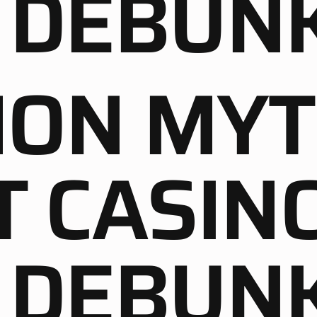
 DEBUN
ON MYT
 CASIN
 DEBUN