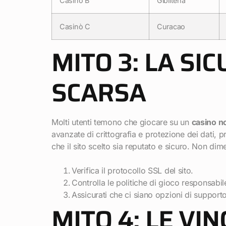
Casinò B
Gibilterra
Casinò C
Curacao
MITO 3: LA SI
SCARSA
Molti utenti temono che giocare su un
casino 
avanzate di crittografia e protezione dei dati, 
che il sito scelto sia reputato e sicuro. Non dim
Verifica il protocollo SSL del sito.
Controlla le politiche di gioco responsabil
Assicurati che ci siano opzioni di supporto
MITO 4: LE VI