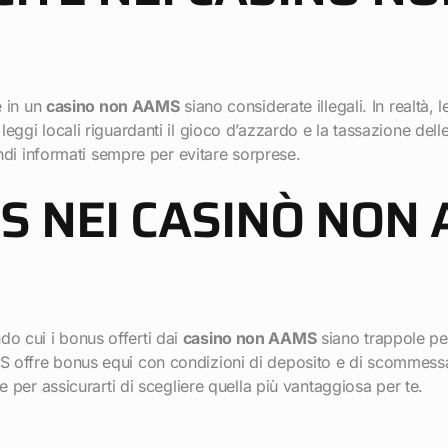
e in un
casino non AAMS
siano considerate illegali. In realtà, 
ggi locali riguardanti il gioco d’azzardo e la tassazione delle
indi informati sempre per evitare sorprese.
US NEI CASINÒ NO
o cui i bonus offerti dai
casino non AAMS
siano trappole per
 offre bonus equi con condizioni di deposito e di scommessa 
e per assicurarti di scegliere quella più vantaggiosa per te.