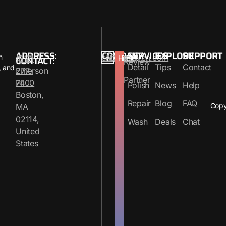
ADDRESS:
COMPANY
SERVICES
EXPLORE
SUPPORT
n
car.care@rcn.com
About
Career
4
(617)
Hiring!
CONTACT:
Review
Detail
Tips
Contact
, and
Emerson
277-
Partner
Pl,
7400
Polish
News
Help
Boston,
Repair
Blog
FAQ
Copy
MA
02114,
Wash
Deals
Chat
United
States