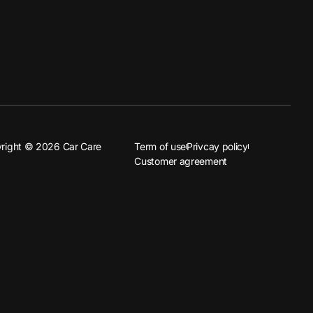
right © 2026 Car Care
Term of use
Privcay policy
Customer agreement