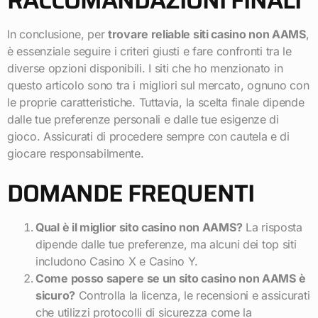
RACCOMANDAZIONI FINALI
In conclusione, per
trovare reliable siti casino non AAMS
,
è essenziale seguire i criteri giusti e fare confronti tra le
diverse opzioni disponibili. I siti che ho menzionato in
questo articolo sono tra i migliori sul mercato, ognuno con
le proprie caratteristiche. Tuttavia, la scelta finale dipende
dalle tue preferenze personali e dalle tue esigenze di
gioco. Assicurati di procedere sempre con cautela e di
giocare responsabilmente.
DOMANDE FREQUENTI
Qual è il miglior sito casino non AAMS?
La risposta
dipende dalle tue preferenze, ma alcuni dei top siti
includono Casino X e Casino Y.
Come posso sapere se un sito casino non AAMS è
sicuro?
Controlla la licenza, le recensioni e assicurati
che utilizzi protocolli di sicurezza come la