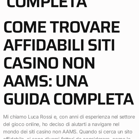
COMPLETA
COME TROVARE
AFFIDABILI SITI
CASINO NON
AAMS: UNA
GUIDA COMPLETA
Mi chiamo Luca Rossi e, con anni di esperienza nel settore
del gioco online, ho deciso di aiutarti a navigare nel
mondo dei siti casino non AAMS. Quando si cerca un sito