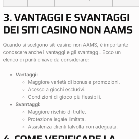
3. VANTAGGI E SVANTAGGI
DEI SITI CASINO NON AAMS
Quando si scelgono siti casino non AAMS, è importante
conoscere anche i vantaggi e gli svantaggi. Ecco un
elenco di punti chiave da considerare:
Vantaggi:
Maggiore varietà di bonus e promozioni.
Acesso a giochi esclusivi.
Condizioni di gioco più flessibili.
Svantaggi:
Maggiore rischio di truffe.
Protezione legale limitata.
Assistenza clienti talvolta non adeguata.