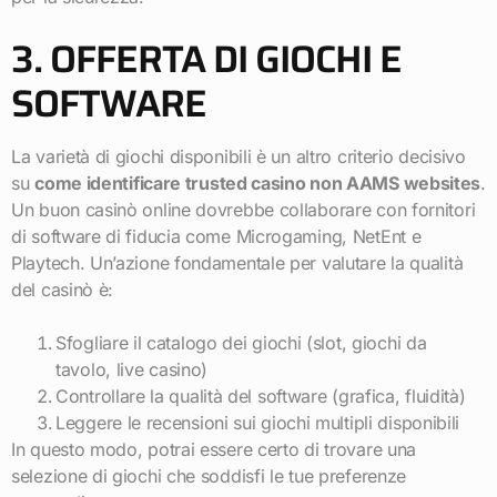
3. OFFERTA DI GIOCHI E
SOFTWARE
La varietà di giochi disponibili è un altro criterio decisivo
su
come identificare trusted casino non AAMS websites
.
Un buon casinò online dovrebbe collaborare con fornitori
di software di fiducia come Microgaming, NetEnt e
Playtech. Un’azione fondamentale per valutare la qualità
del casinò è:
Sfogliare il catalogo dei giochi (slot, giochi da
tavolo, live casino)
Controllare la qualità del software (grafica, fluidità)
Leggere le recensioni sui giochi multipli disponibili
In questo modo, potrai essere certo di trovare una
selezione di giochi che soddisfi le tue preferenze