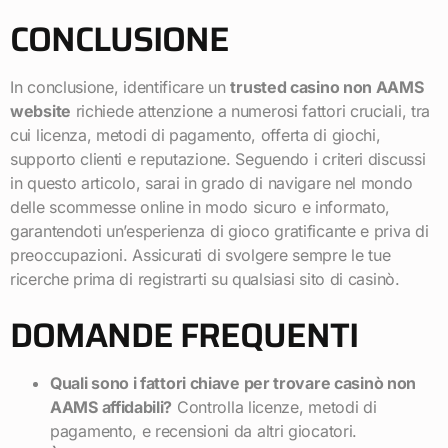
CONCLUSIONE
In conclusione, identificare un
trusted casino non AAMS
website
richiede attenzione a numerosi fattori cruciali, tra
cui licenza, metodi di pagamento, offerta di giochi,
supporto clienti e reputazione. Seguendo i criteri discussi
in questo articolo, sarai in grado di navigare nel mondo
delle scommesse online in modo sicuro e informato,
garantendoti un’esperienza di gioco gratificante e priva di
preoccupazioni. Assicurati di svolgere sempre le tue
ricerche prima di registrarti su qualsiasi sito di casinò.
DOMANDE FREQUENTI
Quali sono i fattori chiave per trovare casinò non
AAMS affidabili?
Controlla licenze, metodi di
pagamento, e recensioni da altri giocatori.