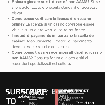
È sicuro giocare su siti di casinò non AAMS?
Sì, se il
sito è autorizzato e presenta standard di sicurezza
elevati.
Come posso verificare la licenza di un casinò
online?
La licenza di un casinò dovrebbe essere
visibile sul suo sito web, di solito nel footer.
I metodi di pagamento influenzano la scelta del
casinò?
Assolutamente, i metodi di pagamento
devono essere sicuri e convenienti.
Come posso trovare recensioni affidabili sui casinò
non AAMS?
Consulta forum di gioco e siti di
recensioni specializzati nel settore.
SUBSCRIBE
ADDRESS:
COMPANY
SERVICES
EXPLORE
SUPPORT
Get
car.care@rcn.com
About
Career
Review
4
(617)
Hiring!
CONTACT:
Detail
updates
TO
Emerson
277-
Tips
Contact
Partner
on
Term of use
Pl,
7400
Polish