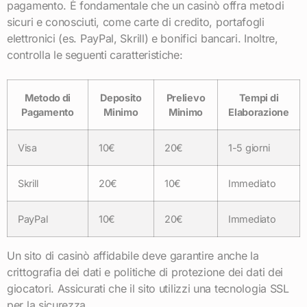
pagamento. È fondamentale che un casinò offra metodi
sicuri e conosciuti, come carte di credito, portafogli
elettronici (es. PayPal, Skrill) e bonifici bancari. Inoltre,
controlla le seguenti caratteristiche:
Metodo di
Deposito
Prelievo
Tempi di
Pagamento
Minimo
Minimo
Elaborazione
Visa
10€
20€
1-5 giorni
Skrill
20€
10€
Immediato
PayPal
10€
20€
Immediato
Un sito di casinò affidabile deve garantire anche la
crittografia dei dati e politiche di protezione dei dati dei
giocatori. Assicurati che il sito utilizzi una tecnologia SSL
per la sicurezza.