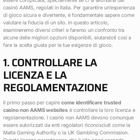
essere complicata, specialmente se ci si allontana dai
casinò AAMS, regolati in Italia. Per garantire un’esperienza
di gioco sicura e divertente, è fondamentale sapere come
valutare la fiducia di un sito. In questo articolo,
esamineremo diversi criteri e faremo un confronto tra
alcune delle migliori opzioni disponibili, aiutandoti così a
fare la scelta giusta per le tue esigenze di gioco.
1. CONTROLLARE LA
LICENZA E LA
REGOLAMENTAZIONE
Il primo passo per capire
come identificare trusted
casino non AAMS websites
è controllare la loro licenza e
regolamentazione. I casinò non AAMS devono comunque
essere autorizzati da enti regolatori riconosciuti come la
Malta Gaming Authority o la UK Gambling Commission.